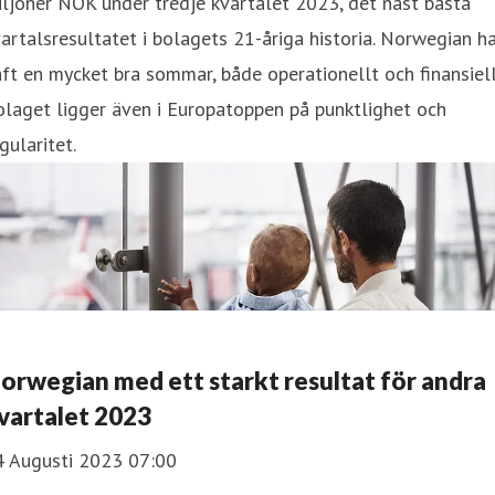
ljoner NOK under tredje kvartalet 2023, det näst bästa
artalsresultatet i bolagets 21-åriga historia. Norwegian h
ft en mycket bra sommar, både operationellt och finansiell
laget ligger även i Europatoppen på punktlighet och
gularitet.
orwegian med ett starkt resultat för andra
vartalet 2023
4 Augusti 2023 07:00