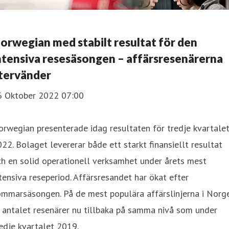
orwegian med stabilt resultat för den
ntensiva resesäsongen – affärsresenärerna
tervänder
6 Oktober 2022 07:00
rwegian presenterade idag resultaten för tredje kvartale
22. Bolaget levererar både ett starkt finansiellt resultat
h en solid operationell verksamhet under årets mest
tensiva reseperiod. Affärsresandet har ökat efter
ommarsäsongen. På de mest populära affärslinjerna i Norg
 antalet resenärer nu tillbaka på samma nivå som under
edje kvartalet 2019.