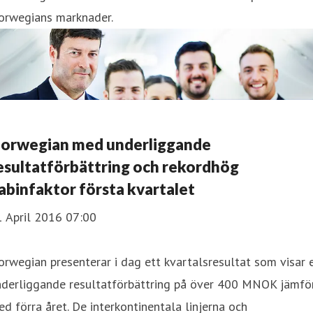
orwegians marknader.
orwegian med underliggande
esultatförbättring och rekordhög
abinfaktor första kvartalet
1 April 2016 07:00
rwegian presenterar i dag ett kvartalsresultat som visar 
nderliggande resultatförbättring på över 400 MNOK jämfö
d förra året. De interkontinentala linjerna och