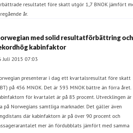
rbättrade resultatet före skatt utgör 1,7 BNOK jämfört m
regående år.
orwegian med solid resultatförbättring oc
ekordhög kabinfaktor
 Juli 2015 07:03
rwegian presenterar i dag ett kvartalsresultat före skatt
EBT) på 456 MNOK. Det är 593 MNOK bättre än förra året.
binfaktorn för kvartalet är på 85 procent. Utvecklingen är
ra på Norwegians samtliga marknader. Det gäller även
ngdistans där kabinfaktorn är på över 90 procent och
assagerarantalet mer än fördubblats jämfört med samma