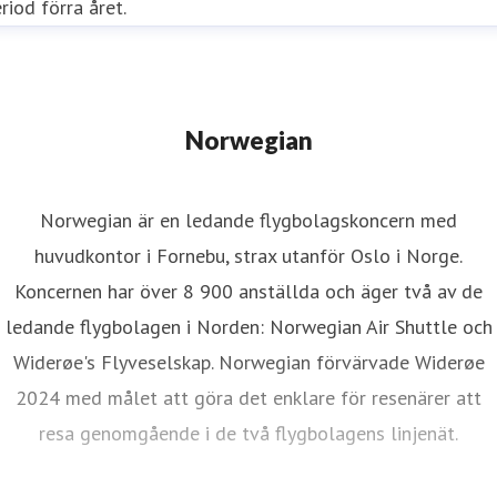
riod förra året.
Norwegian
Norwegian är en ledande flygbolagskoncern med
huvudkontor i Fornebu, strax utanför Oslo i Norge.
Koncernen har över 8 900 anställda och äger två av de
ledande flygbolagen i Norden: Norwegian Air Shuttle och
Widerøe's Flyveselskap. Norwegian förvärvade Widerøe
2024 med målet att göra det enklare för resenärer att
resa genomgående i de två flygbolagens linjenät.