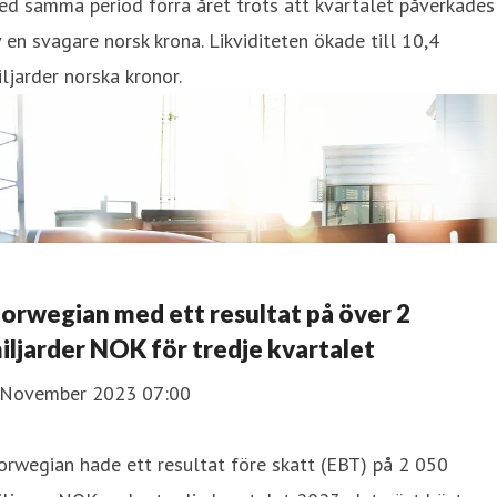
d samma period förra året trots att kvartalet påverkades
 en svagare norsk krona. Likviditeten ökade till 10,4
ljarder norska kronor.
orwegian med ett resultat på över 2
iljarder NOK för tredje kvartalet
 November 2023 07:00
rwegian hade ett resultat före skatt (EBT) på 2 050