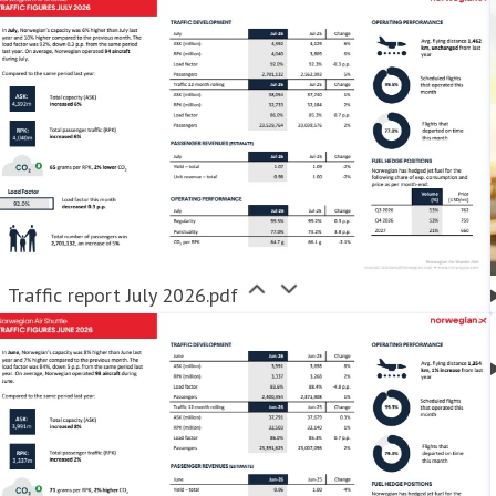
eter
Finansiell informat
Traffic report July 2026.pdf