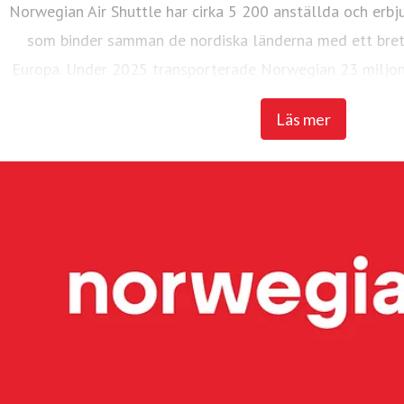
Norwegian Air Shuttle har cirka 5 200 anställda och erbj
som binder samman de nordiska länderna med ett brett
Europa. Under 2025 transporterade Norwegian 23 miljon
flotta på 95 Boeing 737-800 och 737 M
Läs mer
Widerøe's Flyveselskap, Norges äldsta flygbolag, är Ska
flygbolag. Flygbolaget har över 3 700 anställda. Widerøe t
med korta landningsbanor regionalt i Norge och flyger f
även flera statliga kontraktslinjer med trafikplikt. Und
miljoner passagerare och en flotta på 51 flygplan, varav
och tre Embraer E190-E2-plan. Widerøe Ground Handling 
flygplatser i Norge.
Hållbarhet har högsta prioritet och koncernen arbetar kont