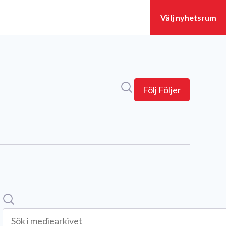
Sök i nyhetsrummet
Följ
Följer
Sök
Sök i mediearkivet