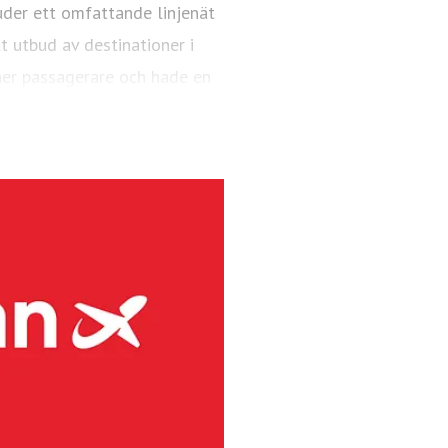
uder ett omfattande linjenät
 utbud av destinationer i
er passagerare och hade en
AX 8-plan.
ndinaviens största regionala
rafikerar primärt flygplatser
örutom kommersiella linjer,
er 2025 hade flygbolaget 4,1
 48 är Bombardier Dash 8-plan
levererar marktjänster på 41
inuerligt för att minska sina