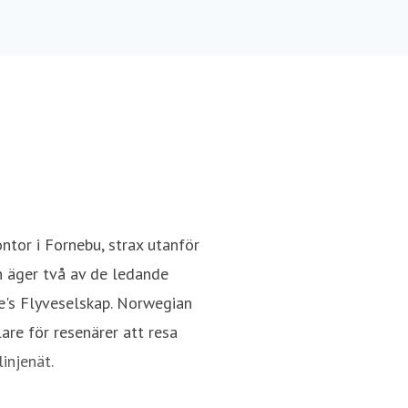
tor i Fornebu, strax utanför
h äger två av de ledande
e's Flyveselskap. Norwegian
re för resenärer att resa
injenät.