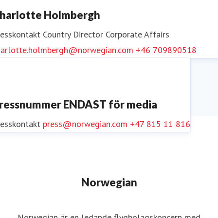
harlotte Holmbergh
resskontakt
Country Director Corporate Affairs
harlotte.holmbergh@norwegian.com
+46 709890518
ressnummer ENDAST för media
resskontakt
press@norwegian.com
+47 815 11 816
Norwegian
Norwegian är en ledande flygbolagskoncern med