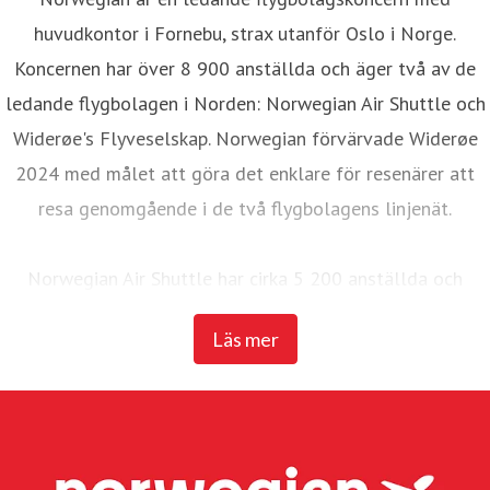
huvudkontor i Fornebu, strax utanför Oslo i Norge.
Koncernen har över 8 900 anställda och äger två av de
ledande flygbolagen i Norden: Norwegian Air Shuttle och
Widerøe's Flyveselskap. Norwegian förvärvade Widerøe
2024 med målet att göra det enklare för resenärer att
resa genomgående i de två flygbolagens linjenät.
Norwegian Air Shuttle har cirka 5 200 anställda och
erbjuder ett omfattande linjenät som binder samman de
Läs mer
nordiska länderna med ett brett utbud av destinationer i
Europa. Under 2025 transporterade Norwegian 23
miljoner passagerare och hade en flotta på 95 Boeing
737-800 och 737 MAX 8-plan.