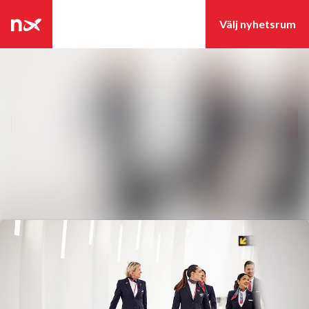
Senaste nyheterna
Nyhetsarkiv
Sök i nyhetsrumm
Följ
Följer
Mediearkiv
Event
Kontakt