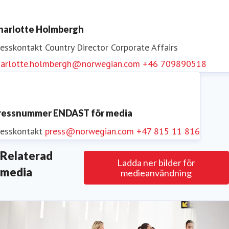
Följ Norwegian på
Facebook
,
Twitter
,
Instagram
,
harlotte Holmbergh
LinkedIn
och
YouTube
.
resskontakt
Country Director Corporate Affairs
harlotte.holmbergh@norwegian.com
+46 709890518
ressnummer ENDAST för media
resskontakt
press@norwegian.com
+47 815 11 816
Relaterad
Ladda ner bilder för
media
medieanvändning