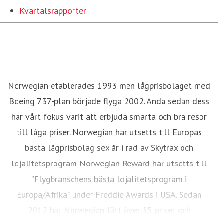
Kvartalsrapporter
Norwegian etablerades 1993 men lågprisbolaget med
Boeing 737-plan började flyga 2002. Ända sedan dess
har vårt fokus varit att erbjuda smarta och bra resor
till låga priser. Norwegian har utsetts till Europas
bästa lågprisbolag sex år i rad av Skytrax och
lojalitetsprogram Norwegian Reward har utsetts till
”Flygbranschens bästa lojalitetsprogram i
Europa/Afrika” under Freddie Awards i USA. Sedan
2012 har Norwegian fått över 55 priser och