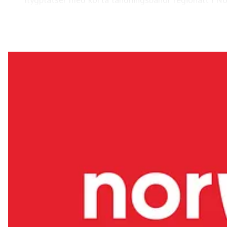
flygbolaget 3,3 miljoner passagerare och en flotta p
Hållbarhet har högsta prioritet och koncernen arbetar k
av fossilfritt flygbränsle (SAF) den största sat
Följ 