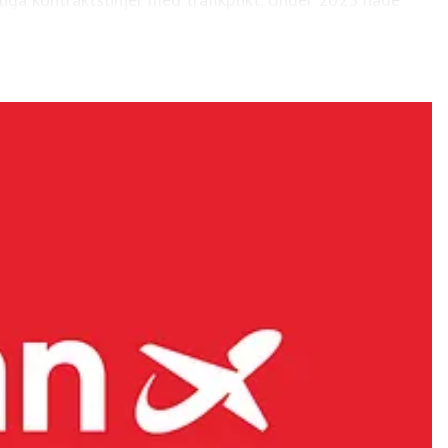
braer E190-E2-plan. Widerøe Ground Handling levererar
a initiativen är investering i produktion och användning
na och bidra till omställningen av flygbranschen.
ouTube
.