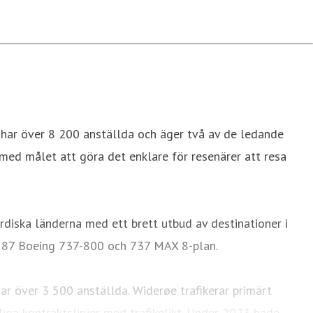
har över 8 200 anställda och äger två av de ledande
d målet att göra det enklare för resenärer att resa
diska länderna med ett brett utbud av destinationer i
å 87 Boeing 737-800 och 737 MAX 8-plan.
ar över 3 500 anställda. Widerøe trafikerar primärt
liga kontraktslinjer med trafikplikt. Under 2023 hade