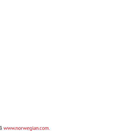
5
på
www.norwegian.com
.