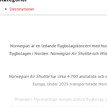
Destinationer
Norwegian är en ledande flygbolagskoncern med huvu
flygbolagen i Norden:
Norwegian Air Shuttle
och
Wid
Norwegian Air Shuttle
har cirka 4 700 anställda och 
Europa. Under 2023 transporterade Norw
Widerøe's
Flyveselskap
, Norges äldsta flygbolag, 
flygplatser med korta landningsbanor regionalt i Nor