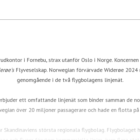
dkontor i Fornebu, strax utanför Oslo i Norge. Koncernen 
erøe's
Flyveselskap. Norwegian förvärvade Widerøe 2024 me
genomgående i de två flygbolagens linjenät.
erbjuder ett omfattande linjenät som binder samman de nor
egian över 20 miljoner passagerare och hade en flotta p
är Skandinaviens största regionala flygbolag. Flygbolaget h
ge och flyger förutom kommersiella linjer, även flera stat