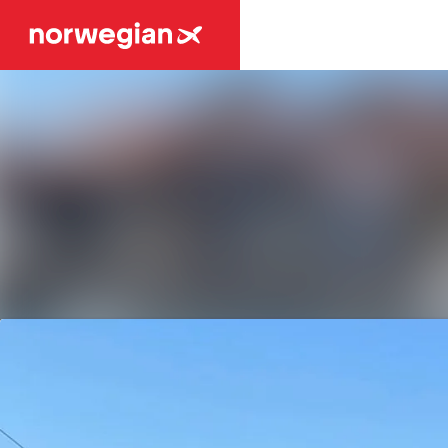
Senaste nyheterna
Nyhetsarkiv
Mediearkiv
Event
Kontakt