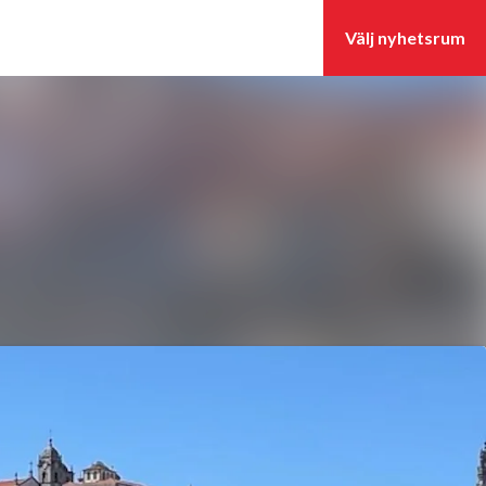
Sök i nyhetsrummet
Följ
Följer