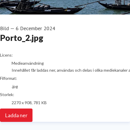
Bild
—
6 December 2024
Porto_2.jpg
go to media item
Licens:
Medieanvändning
Innehållet får laddas ner, användas och delas i olika mediekanaler 
Filformat:
.jpg
Storlek:
2270 x 908, 781 KB
Ladda ner