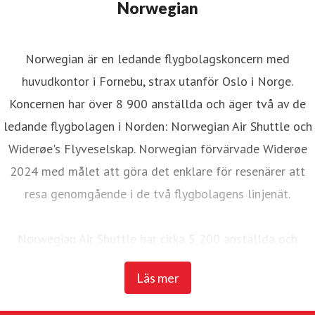
Norwegian
Norwegian är en ledande flygbolagskoncern med
huvudkontor i Fornebu, strax utanför Oslo i Norge.
Koncernen har över 8 900 anställda och äger två av de
ledande flygbolagen i Norden: Norwegian Air Shuttle och
Widerøe's Flyveselskap. Norwegian förvärvade Widerøe
2024 med målet att göra det enklare för resenärer att
resa genomgående i de två flygbolagens linjenät.
Norwegian Air Shuttle har cirka 5 200 anställda och
erbjuder ett omfattande linjenät som binder samman de
Läs mer
nordiska länderna med ett brett utbud av destinationer i
Europa. Under 2025 transporterade Norwegian 23