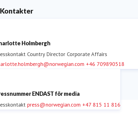
Kontakter
harlotte Holmbergh
resskontakt
Country Director Corporate Affairs
harlotte.holmbergh@norwegian.com
+46 709890518
ressnummer ENDAST för media
resskontakt
press@norwegian.com
+47 815 11 816