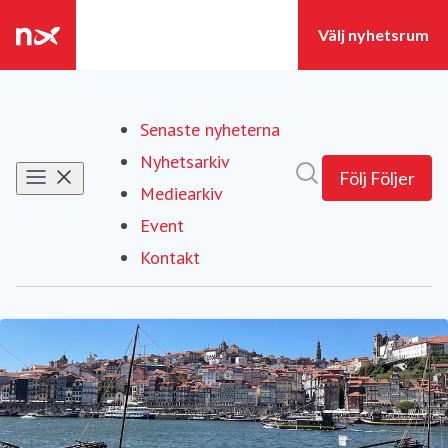
Senaste nyheterna
Nyhetsarkiv
Sök i nyhetsrumm
Följ
Följer
Mediearkiv
Event
Kontakt