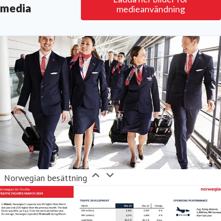
media
för passagerarna och bidra till omställningen av
medieanvändning
flygbranschen.
Följ Norwegian på
Facebook
,
Twitter
,
Instagram
,
LinkedIn
och
YouTube
.
Norwegian besättning