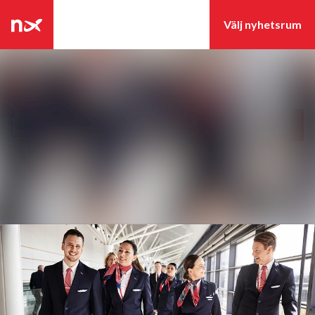
Senaste nyheterna
Nyhetsarkiv
Sök i nyhetsrumm
Följ
Följer
Mediearkiv
Event
Kontakt