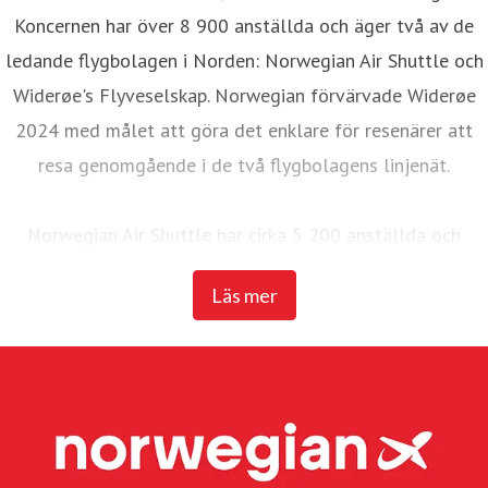
Koncernen har över 8 900 anställda och äger två av de
ledande flygbolagen i Norden: Norwegian Air Shuttle och
Widerøe's Flyveselskap. Norwegian förvärvade Widerøe
2024 med målet att göra det enklare för resenärer att
resa genomgående i de två flygbolagens linjenät.
Norwegian Air Shuttle har cirka 5 200 anställda och
erbjuder ett omfattande linjenät som binder samman de
Läs mer
nordiska länderna med ett brett utbud av destinationer i
Europa. Under 2025 transporterade Norwegian 23
miljoner passagerare och hade en flotta på 95 Boeing
737-800 och 737 MAX 8-plan.
Widerøe's Flyveselskap, Norges äldsta flygbolag, är