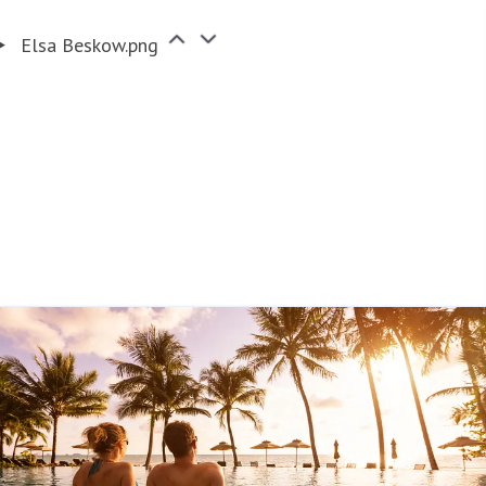
ion
Kvartalsrapporter
Elsa Beskow.png