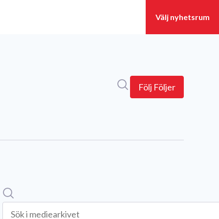
Sök i nyhetsrummet
Följ
Följer
Sök
Sök i mediearkivet