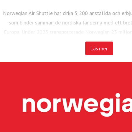
Norwegian Air Shuttle har cirka 5 200 anställda och erbj
som binder samman de nordiska länderna med ett brett
Europa. Under 2025 transporterade Norwegian 23 miljon
flotta på 95 Boeing 737-800 och 737 M
Läs mer
Widerøe's Flyveselskap, Norges äldsta flygbolag, är Ska
flygbolag. Flygbolaget har över 3 700 anställda. Widerøe t
med korta landningsbanor regionalt i Norge och flyger f
även flera statliga kontraktslinjer med trafikplikt. Und
miljoner passagerare och en flotta på 51 flygplan, varav
och tre Embraer E190-E2-plan. Widerøe Ground Handling 
flygplatser i Norge.