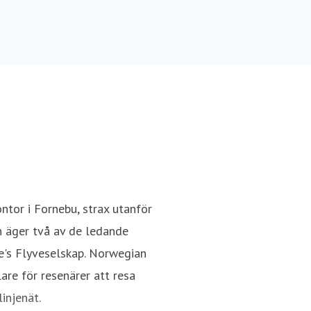
tor i Fornebu, strax utanför
h äger två av de ledande
e's Flyveselskap. Norwegian
re för resenärer att resa
injenät.