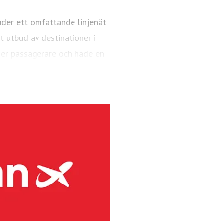
uder ett omfattande linjenät
 utbud av destinationer i
er passagerare och hade en
AX 8-plan.
ndinaviens största regionala
rafikerar primärt flygplatser
örutom kommersiella linjer,
er 2025 hade flygbolaget 4,1
 48 är Bombardier Dash 8-plan
levererar marktjänster på 41