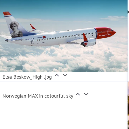
eter
Finansiell informat
Elsa Beskow_High .jpg
Norwegian MAX in colourful sky