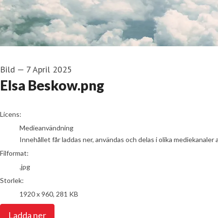
Bild
—
7 April 2025
Elsa Beskow.png
go to media item
Licens:
Medieanvändning
Innehållet får laddas ner, användas och delas i olika mediekanaler 
Filformat:
.jpg
Storlek:
1920 x 960, 281 KB
Ladda ner