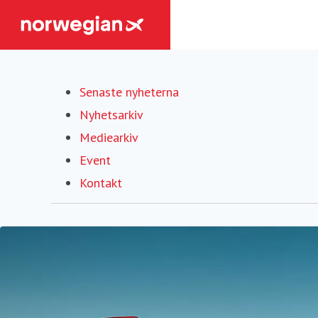
Senaste nyheterna
Nyhetsarkiv
Mediearkiv
Event
Kontakt