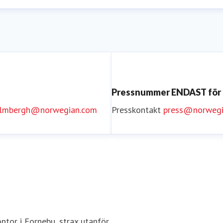
Pressnummer ENDAST för
holmbergh@norwegian.com
Presskontakt
press@norwegi
tor i Fornebu, strax utanför