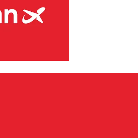
 48 är Bombardier Dash 8-plan
levererar marktjänster på 41
inuerligt för att minska sina
 produktion och användning av
gian vill bli ett hållbart val
av flygbranschen.