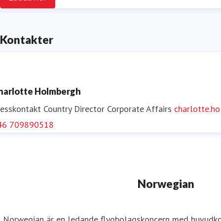
Kontakter
harlotte Holmbergh
resskontakt
Country Director Corporate Affairs
charlotte.
46 709890518
Norwegian
Norwegian är en ledande flygbolagskoncern med huvudkon