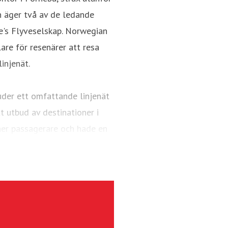
h äger två av de ledande
e's Flyveselskap. Norwegian
re för resenärer att resa
injenät.
uder ett omfattande linjenät
 utbud av destinationer i
er passagerare och hade en
AX 8-plan.
ndinaviens största regionala
rafikerar primärt flygplatser
örutom kommersiella linjer,
er 2025 hade flygbolaget 4,1