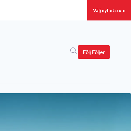
Sök i nyhetsrummet
Följ
Följer