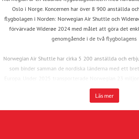
Oslo i Norge. Koncernen har över 8 900 anställda oc
flygbolagen i Norden: Norwegian Air Shuttle och Widerø
förvärvade Widerøe 2024 med målet att göra det enkla
genomgående i de två flygbolagens l
Norwegian Air Shuttle har cirka 5 200 anställda och erbj
som binder samman de nordiska länderna med ett brett
Europa. Under 2025 transporterade Norwegian 23 miljon
flotta på 95 Boeing 737-800 och 737 M
Läs mer
Widerøe's Flyveselskap, Norges äldsta flygbolag, är Ska
flygbolag. Flygbolaget har över 3 700 anställda. Widerøe t
med korta landningsbanor regionalt i Norge och flyger f
även flera statliga kontraktslinjer med trafikplikt. Und