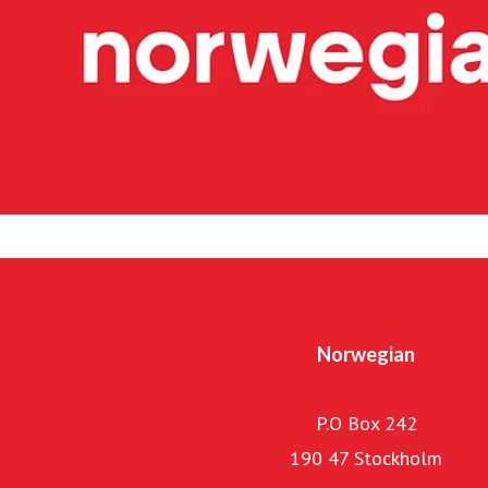
miljoner passagerare och en flotta på 51 flygplan, varav
och tre Embraer E190-E2-plan. Widerøe Ground Handling 
flygplatser i Norge.
Hållbarhet har högsta prioritet och koncernen arbetar kont
CO2-utsläpp. Bland de många initiativen är investering i
fossilfritt flygbränsle (SAF) den största satsningen. Norwe
för passagerarna och bidra till omställningen 
Norwegian
P.O Box 242
190 47 Stockholm