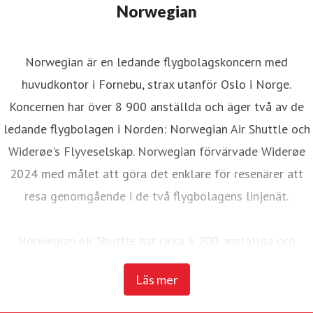
Norwegian
Norwegian är en ledande flygbolagskoncern med
huvudkontor i Fornebu, strax utanför Oslo i Norge.
Koncernen har över 8 900 anställda och äger två av de
ledande flygbolagen i Norden: Norwegian Air Shuttle och
Widerøe's Flyveselskap. Norwegian förvärvade Widerøe
2024 med målet att göra det enklare för resenärer att
resa genomgående i de två flygbolagens linjenät.
Norwegian Air Shuttle har cirka 5 200 anställda och
erbjuder ett omfattande linjenät som binder samman de
Läs mer
nordiska länderna med ett brett utbud av destinationer i
Europa. Under 2025 transporterade Norwegian 23