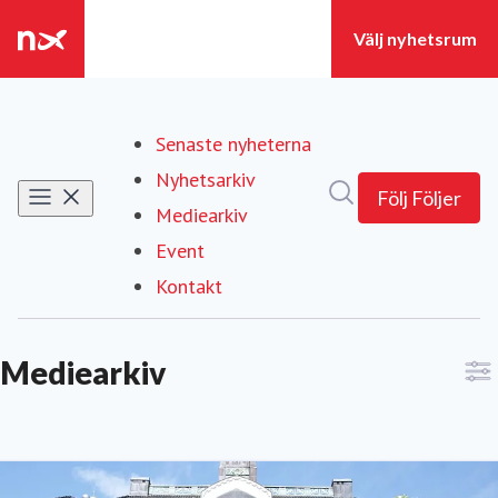
Senaste nyheterna
Nyhetsarkiv
Sök i nyhetsrumm
Följ
Följer
Mediearkiv
Event
Kontakt
Mediearkiv