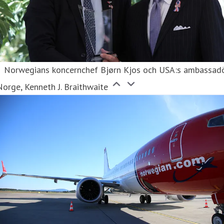
Norwegians koncernchef Bjørn Kjos och USA:s ambassad
Norge, Kenneth J. Braithwaite