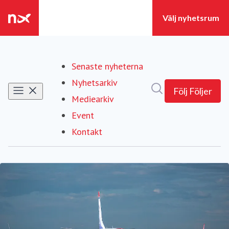
Senaste nyheterna
Nyhetsarkiv
Sök i nyhetsrumm
Följ
Följer
Mediearkiv
Event
Kontakt