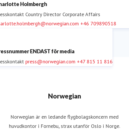
harlotte Holmbergh
resskontakt
Country Director Corporate Affairs
harlotte.holmbergh@norwegian.com
+46 709890518
ressnummer ENDAST för media
resskontakt
press@norwegian.com
+47 815 11 816
Norwegian
Norwegian är en ledande flygbolagskoncern med
huvudkontor i Fornebu, strax utanför Oslo i Norge.