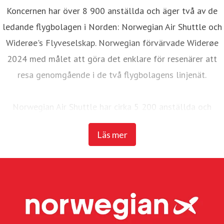
Koncernen har över 8 900 anställda och äger två av de
ledande flygbolagen i Norden: Norwegian Air Shuttle och
Widerøe's Flyveselskap. Norwegian förvärvade Widerøe
2024 med målet att göra det enklare för resenärer att
resa genomgående i de två flygbolagens linjenät.
Norwegian Air Shuttle har cirka 5 200 anställda och
erbjuder ett omfattande linjenät som binder samman de
Läs mer
nordiska länderna med ett brett utbud av destinationer i
Europa. Under 2025 transporterade Norwegian 23
miljoner passagerare och hade en flotta på 95 Boeing
737-800 och 737 MAX 8-plan.
Widerøe's Flyveselskap, Norges äldsta flygbolag, är