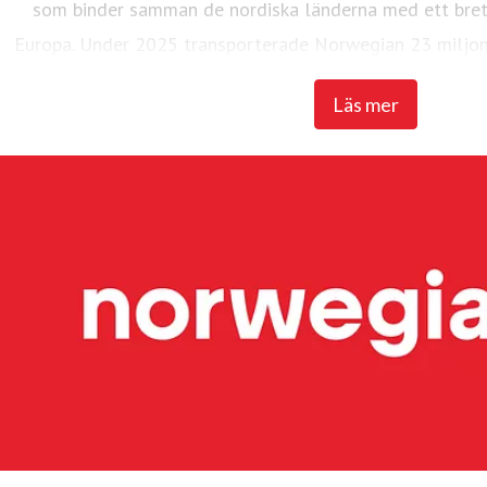
som binder samman de nordiska länderna med ett brett
Europa. Under 2025 transporterade Norwegian 23 miljon
flotta på 95 Boeing 737-800 och 737 M
Läs mer
Widerøe's Flyveselskap, Norges äldsta flygbolag, är Ska
flygbolag. Flygbolaget har över 3 700 anställda. Widerøe t
med korta landningsbanor regionalt i Norge och flyger f
även flera statliga kontraktslinjer med trafikplikt. Und
miljoner passagerare och en flotta på 51 flygplan, varav
och tre Embraer E190-E2-plan. Widerøe Ground Handling 
flygplatser i Norge.
Hållbarhet har högsta prioritet och koncernen arbetar kont
CO2-utsläpp. Bland de många initiativen är investering i