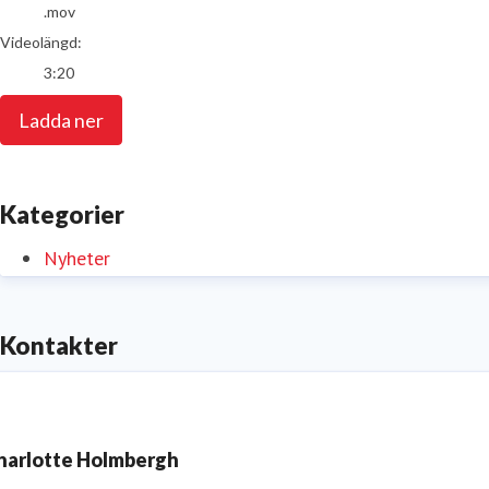
.mov
Videolängd:
3:20
Ladda ner
Kategorier
Nyheter
Kontakter
harlotte Holmbergh