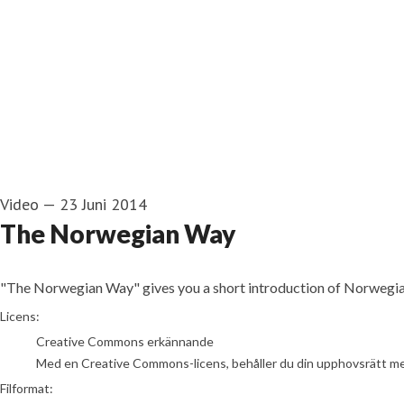
Video
—
23 Juni 2014
The Norwegian Way
"The Norwegian Way" gives you a short introduction of Norwegian 
go to media item
Licens:
Creative Commons erkännande
Med en Creative Commons-licens, behåller du din upphovsrätt men t
Filformat: