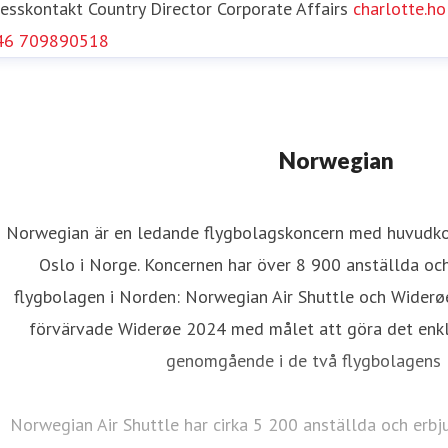
resskontakt
Country Director Corporate Affairs
charlotte.
46 709890518
Norwegian
Norwegian är en ledande flygbolagskoncern med huvudkon
Oslo i Norge. Koncernen har över 8 900 anställda oc
flygbolagen i Norden: Norwegian Air Shuttle och Widerø
förvärvade Widerøe 2024 med målet att göra det enkla
genomgående i de två flygbolagens l
Norwegian Air Shuttle har cirka 5 200 anställda och erbj