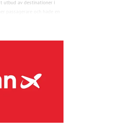
 utbud av destinationer i
er passagerare och hade en
AX 8-plan.
ndinaviens största regionala
rafikerar primärt flygplatser
örutom kommersiella linjer,
er 2025 hade flygbolaget 4,1
 48 är Bombardier Dash 8-plan
levererar marktjänster på 41
inuerligt för att minska sina
 produktion och användning av