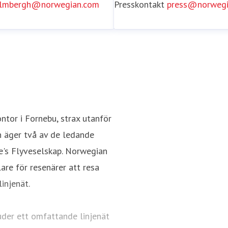
holmbergh@norwegian.com
Presskontakt
press@norwegi
tor i Fornebu, strax utanför
h äger två av de ledande
e's Flyveselskap. Norwegian
re för resenärer att resa
injenät.
uder ett omfattande linjenät