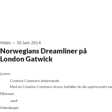
Video
—
30 Juni 2014
Norwegians Dreamliner på
London Gatwick
go to media item
Licens:
Creative Commons erkännande
Med en Creative Commons-licens, behåller du din upphovsrätt men t
Filformat:
.mp4
Videolängd: