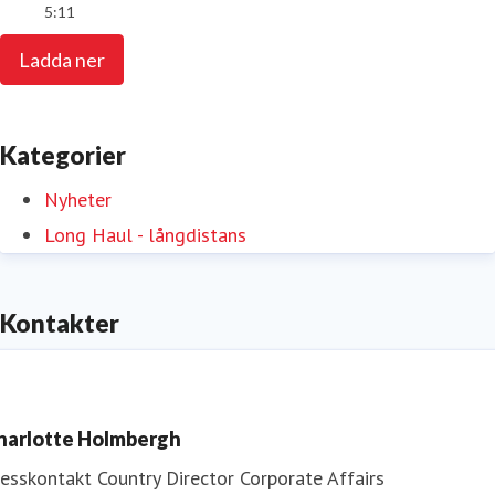
5:11
Ladda ner
Kategorier
Nyheter
Long Haul - långdistans
Kontakter
harlotte Holmbergh
resskontakt
Country Director Corporate Affairs