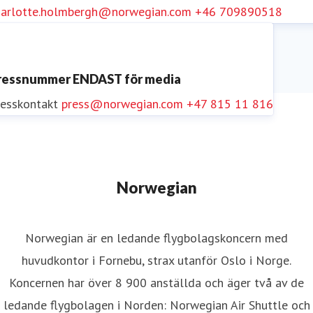
harlotte.holmbergh@norwegian.com
+46 709890518
ressnummer ENDAST för media
resskontakt
press@norwegian.com
+47 815 11 816
Norwegian
Norwegian är en ledande flygbolagskoncern med
huvudkontor i Fornebu, strax utanför Oslo i Norge.
Koncernen har över 8 900 anställda och äger två av de
ledande flygbolagen i Norden: Norwegian Air Shuttle och