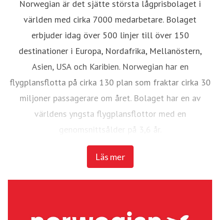
Norwegian är det sjätte största lågprisbolaget i
världen med cirka 7000 medarbetare. Bolaget
erbjuder idag över 500 linjer till över 150
destinationer i Europa, Nordafrika, Mellanöstern,
Asien, USA och Karibien. Norwegian har en
flygplansflotta på cirka 130 plan som fraktar cirka 30
miljoner passagerare om året. Bolaget har en av
världens yngsta flygplansflottor med en
genomsnittsålder på 3,6 år.
Läs mer
Norwegian utsågs 2015 till det flygbolag som flyger
mest bränsleeffektivt och mest miljövänligt över
Atlanten av
The International Council on Clean
Transportation (ICCT
).