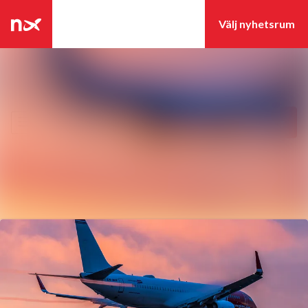
Senaste nyheterna
Nyhetsarkiv
Sök i nyhetsrumm
Följ
Följer
Mediearkiv
Event
Kontakt