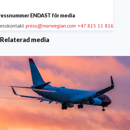
ressnummer ENDAST för media
resskontakt
press@norwegian.com
+47 815 11 816
Relaterad media