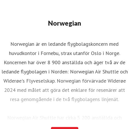
Norwegian
Norwegian är en ledande flygbolagskoncern med
huvudkontor i Fornebu, strax utanför Oslo i Norge.
Koncernen har över 8 900 anställda och äger två av de
ledande flygbolagen i Norden: Norwegian Air Shuttle och
Widerøe's Flyveselskap. Norwegian förvärvade Widerøe
2024 med målet att göra det enklare för resenärer att
resa genomgående i de två flygbolagens linjenät.
Norwegian Air Shuttle har cirka 5 200 anställda och
erbjuder ett omfattande linjenät som binder samman de