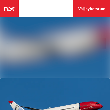
Senaste nyheterna
Nyhetsarkiv
Sök i nyhetsrumm
Följ
Följer
Mediearkiv
Event
Kontakt