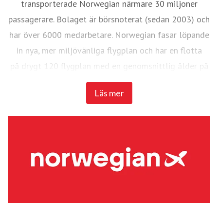
transporterade Norwegian närmare 30 miljoner
passagerare. Bolaget är börsnoterat (sedan 2003) och
har över 6000 medarbetare. Norwegian fasar löpande
in nya, mer miljövänliga flygplan och har en flotta
på drygt 120 flygplan med en genomsnittlig ålder på
3,6 år.
Läs mer
De fyra senaste åren har Norwegian utnämnts till
Europas bästa lågprisflygbolag av SkyTrax World
Airline Awards och de två senaste åren även till
världens bästa lågprisbolag på långdistans. Sky Trax
World Airline Awards är den mest prestigefyllda och
erkända undersökningen i flygbranschen där det är
passagerarna själva som bedömer över 200 flygbolag