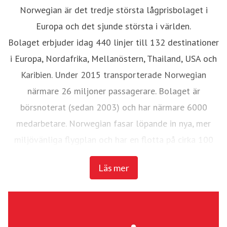
Norwegian är det tredje största lågprisbolaget i
Europa och det sjunde största i världen.
Bolaget erbjuder idag 440 linjer till 132 destinationer
i Europa, Nordafrika, Mellanöstern, Thailand, USA och
Karibien. Under 2015 transporterade Norwegian
närmare 26 miljoner passagerare. Bolaget är
börsnoterat (sedan 2003) och har närmare 6000
medarbetare. Norwegian fasar löpande in nya, mer
miljövänliga flygplan och har en flotta på cirka 100
flygplan med en genomsnittlig ålder på knappt fyra år.
Läs mer
De tre senaste åren har Norwegian utnämnts till
Europas bästa lågprisflygbolag av SkyTrax World
Airline Awards och utsågs förra året även till