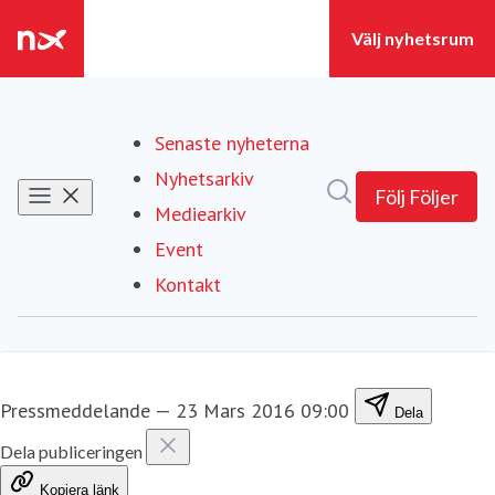
Senaste nyheterna
Nyhetsarkiv
Sök i nyhetsrumm
Följ
Följer
Mediearkiv
Event
Kontakt
Pressmeddelande
—
23 Mars 2016 09:00
Dela
Dela publiceringen
Kopiera länk