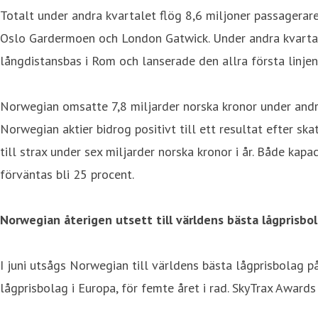
Totalt under andra kvartalet flög 8,6 miljoner passagera
Oslo Gardermoen och London Gatwick. Under andra kvartal
långdistansbas i Rom och lanserade den allra första linjen
Norwegian omsatte 7,8 miljarder norska kronor under andr
Norwegian aktier bidrog positivt till ett resultat efter sk
till strax under sex miljarder norska kronor i år. Både kapa
förväntas bli 25 procent.
Norwegian återigen utsett till världens bästa lågprisbo
I juni utsågs Norwegian till världens bästa lågprisbolag på
lågprisbolag i Europa, för femte året i rad. SkyTrax Award