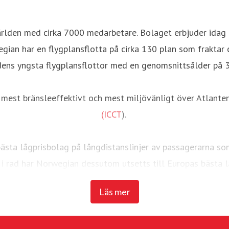
ärlden med cirka 7000 medarbetare. Bolaget erbjuder idag öv
egian har en flygplansflotta på cirka 130 plan som fraktar 
dens yngsta flygplansflottor med en genomsnittsålder på 3,
 mest bränsleeffektivt och mest miljövänligt över Atlante
(ICCT
).
sta lågprisbolag på långdistanslinjer av passagerarna som
 i rad har Norwegian dessutom utsetts till Europas bästa l
Läs mer
För mer information, besök
www.norwegian.com
.
Norwegian på
Facebook
,
Twitter
,
Instagram
,
LinkedIn
och
Y