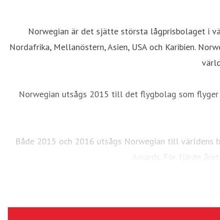
Norwegian är det sjätte största lågprisbolaget i v
Nordafrika, Mellanöstern, Asien, USA och Karibien. Norw
värl
Norwegian utsågs 2015 till det flygbolag som flyger
Både 2015 och 2016 utsågs Norwegian till världens bä
Awards. För fjärde året
Följ 