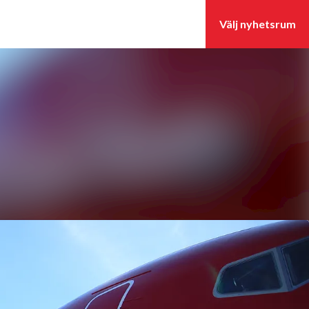
Sök i nyhetsrummet
Följ
Följer