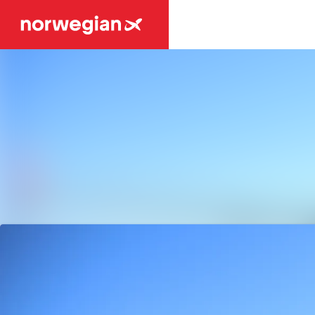
Senaste nyheterna
Nyhetsarkiv
Mediearkiv
Event
Kontakt