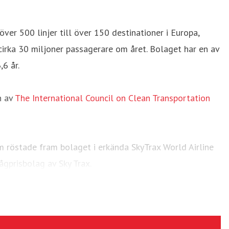
er 500 linjer till över 150 destinationer i Europa,
cirka 30 miljoner passagerare om året. Bolaget har en av
6 år.
n av
The International Council on Clean Transportation
 röstade fram bolaget i erkända SkyTrax World Airline
ågprisbolag av Sky Trax.
ouTube
.