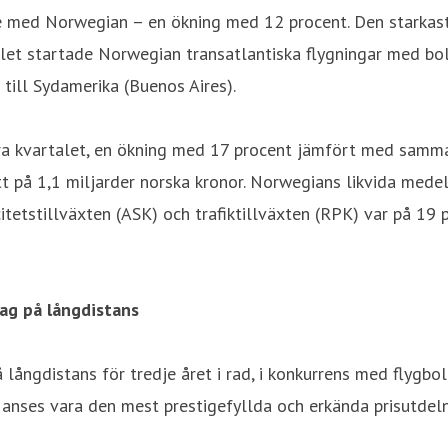
re med Norwegian – en ökning med 12 procent. Den starkas
et startade Norwegian transatlantiska flygningar med bol
 till Sydamerika (Buenos Aires).
a kvartalet, en ökning med 17 procent jämfört med samma k
att på 1,1 miljarder norska kronor. Norwegians likvida medel
citetstillväxten (ASK) och trafiktillväxten (RPK) var på 19 
lag på långdistans
 långdistans för tredje året i rad, i konkurrens med flygbo
s anses vara den mest prestigefyllda och erkända prisutdeln