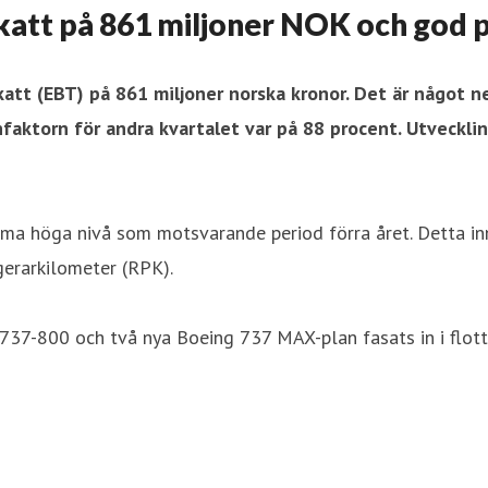
katt på 861 miljoner NOK och god p
att (EBT) på 861 miljoner norska kronor. Det är något ned
binfaktorn för andra kvartalet var på 88 procent. Utveck
mma höga nivå som motsvarande period förra året. Detta in
erarkilometer (RPK).
 737-800 och två nya Boeing 737 MAX-plan fasats in i flo