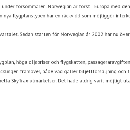
 under försommaren. Norwegian är först i Europa med den
 nya flygplanstypen har en räckvidd som möjliggör interko
kvartalet. Sedan starten för Norwegian år 2002 har nu öve
ygplan, höga oljepriser och flygskatten, passageraravgiften
vecklingen framöver, både vad gäller biljettförsäljning och
onella SkyTrax-utmärkelser. Det hade aldrig varit möjligt 