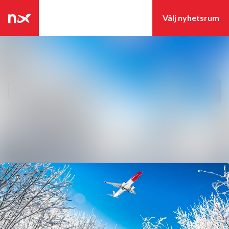
Senaste nyheterna
Nyhetsarkiv
Sök i nyhetsrumm
Följ
Följer
Mediearkiv
Event
Kontakt