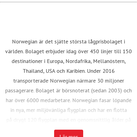
Norwegian är det sjätte största lågprisbolaget i
världen. Bolaget erbjuder idag över 450 linjer till 150
destinationer i Europa, Nordafrika, Mellanöstern,
Thailand, USA och Karibien. Under 2016
transporterade Norwegian närmare 30 miljoner
passagerare. Bolaget är börsnoterat (sedan 2003) och
har över 6000 medarbetare. Norwegian fasar löpande
in nya, mer miljövänliga flygplan och har en flotta
på drygt 120 flygplan med en genomsnittlig ålder på
3,6 år.
Läs mer