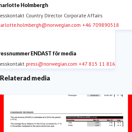
Följ Norwegian på
Facebook
,
Twitter
,
Instagram
,
harlotte Holmbergh
LinkedIn
och
YouTube
.
resskontakt
Country Director Corporate Affairs
harlotte.holmbergh@norwegian.com
+46 709890518
ressnummer ENDAST för media
resskontakt
press@norwegian.com
+47 815 11 816
Relaterad media