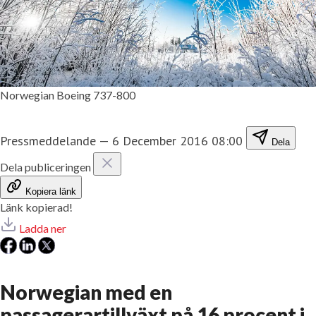
Norwegian Boeing 737-800
Pressmeddelande
—
6 December 2016 08:00
Dela
Dela publiceringen
Kopiera länk
Länk kopierad!
Ladda ner
Norwegian med en
passagerartillväxt på 16 procent i