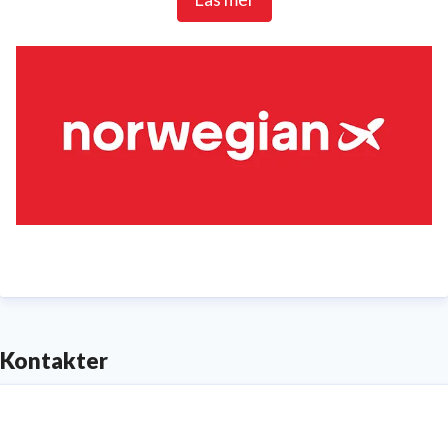
De fyra senaste åren har Norwegian utnämnts till
Europas bästa lågprisflygbolag av SkyTrax World
Airline Awards och de två senaste åren även till
världens bästa lågprisbolag på långdistans. Sky Trax
World Airline Awards är den mest prestigefyllda och
erkända undersökningen i flygbranschen där det är
passagerarna själva som bedömer över 200 flygbolag
över hela världen. Norwegian utsågs 2015 dessutom
till det flygbolag som flyger mest bränsleeffektivt
och mest miljövänligt över Atlanten av
The
Kontakter
International Council on Clean Transportation (ICCT
).
För mer information, besök
www.norwegian.com
.