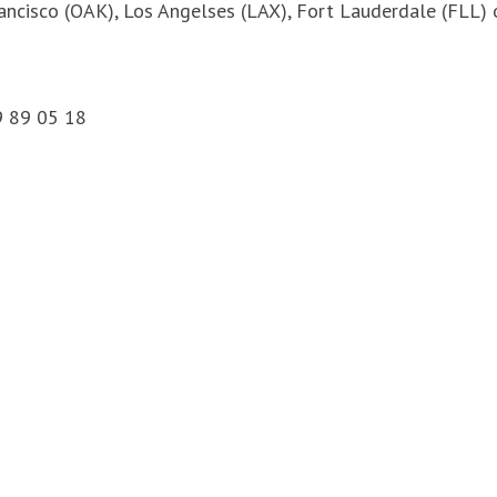
rancisco (OAK), Los Angelses (LAX), Fort Lauderdale (FLL)
9 89 05 18