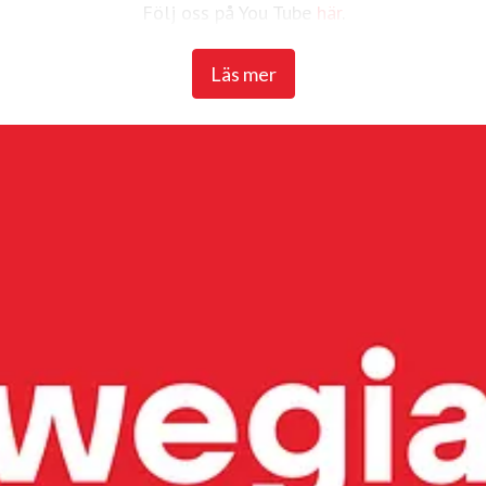
Följ oss på You Tube
här
.
Läs mer