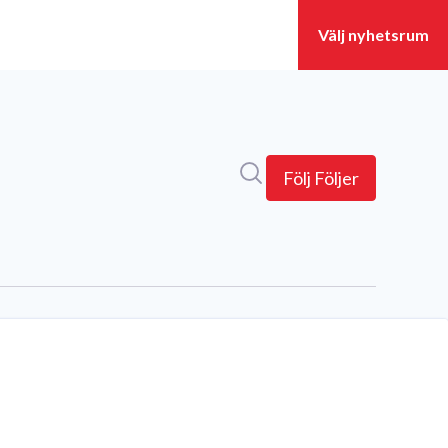
Sök i nyhetsrummet
Följ
Följer