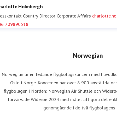
harlotte Holmbergh
resskontakt
Country Director Corporate Affairs
charlotte.
46 709890518
Norwegian
Norwegian är en ledande flygbolagskoncern med huvudkon
Oslo i Norge. Koncernen har över 8 900 anställda oc
flygbolagen i Norden: Norwegian Air Shuttle och Widerø
förvärvade Widerøe 2024 med målet att göra det enkla
genomgående i de två flygbolagens l