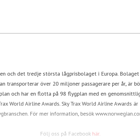
n och det tredje största lågprisbolaget i Europa. Bolaget e
n transporterar över 20 miljoner passagerare per år, är bö
gplan och har en flotta på 98 flygplan med en genomsnittl
rax World Airline Awards. Sky Trax World Airline Awards ä
ygbranschen. För mer information, besök www.norwegian.
Följ oss på Facebook
här.