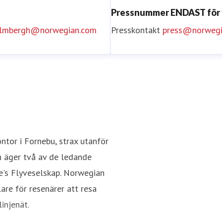
Pressnummer ENDAST för
holmbergh@norwegian.com
Presskontakt
press@norwegi
tor i Fornebu, strax utanför
h äger två av de ledande
e's Flyveselskap. Norwegian
re för resenärer att resa
injenät.