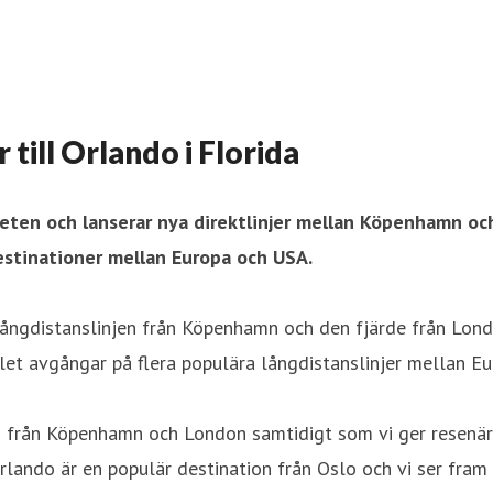
till Orlando i Florida
eten och lanserar nya direktlinjer mellan Köpenhamn oc
estinationer mellan Europa och USA.
te långdistanslinjen från Köpenhamn och den fjärde från Lo
alet avgångar på flera populära långdistanslinjer mellan E
do från Köpenhamn och London samtidigt som vi ger resenäre
 Orlando är en populär destination från Oslo och vi ser fra