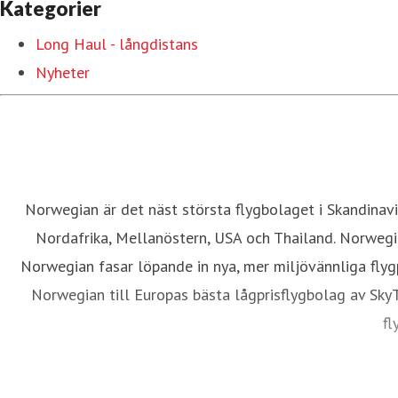
Kategorier
Long Haul - långdistans
Nyheter
Norwegian är det näst största flygbolaget i Skandinavie
Nordafrika, Mellanöstern, USA och Thailand. Norwegia
Norwegian fasar löpande in nya, mer miljövännliga fly
Norwegian till Europas bästa lågprisflygbolag av SkyT
fl