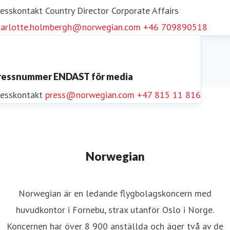
LinkedIn
och
YouTube
.
resskontakt
Country Director Corporate Affairs
harlotte.holmbergh@norwegian.com
+46 709890518
ressnummer ENDAST för media
resskontakt
press@norwegian.com
+47 815 11 816
Norwegian
Norwegian är en ledande flygbolagskoncern med
huvudkontor i Fornebu, strax utanför Oslo i Norge.
Koncernen har över 8 900 anställda och äger två av de