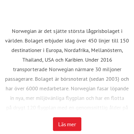
Norwegian är det sjätte största lågprisbolaget i
världen. Bolaget erbjuder idag över 450 linjer till 150
destinationer i Europa, Nordafrika, Mellanöstern,
Thailand, USA och Karibien. Under 2016
transporterade Norwegian närmare 30 miljoner
passagerare. Bolaget är börsnoterat (sedan 2003) och
har över 6000 medarbetare. Norwegian fasar löpande
in nya, mer miljövänliga flygplan och har en flotta
på drygt 120 flygplan med en genomsnittlig ålder på
3,6 år.
Läs mer