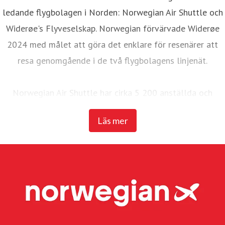
ledande flygbolagen i Norden: Norwegian Air Shuttle och
Widerøe's Flyveselskap. Norwegian förvärvade Widerøe
2024 med målet att göra det enklare för resenärer att
resa genomgående i de två flygbolagens linjenät.
Norwegian Air Shuttle har cirka 5 200 anställda och
erbjuder ett omfattande linjenät som binder samman de
Läs mer
nordiska länderna med ett brett utbud av destinationer i
Europa. Under 2025 transporterade Norwegian 23
miljoner passagerare och hade en flotta på 95 Boeing
737-800 och 737 MAX 8-plan.
Widerøe's Flyveselskap, Norges äldsta flygbolag, är
Skandinaviens största regionala flygbolag. Flygbolaget