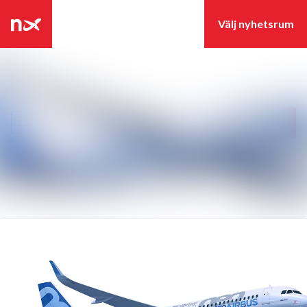
Senaste nyheterna
Nyhetsarkiv
Sök i nyhetsrumm
Följ
Följer
Mediearkiv
Event
Kontakt