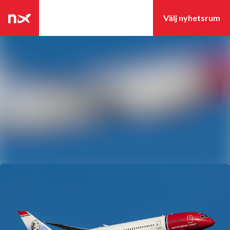
Senaste nyheterna
Nyhetsarkiv
Sök i nyhetsrumm
Följ
Följer
Mediearkiv
Event
Kontakt