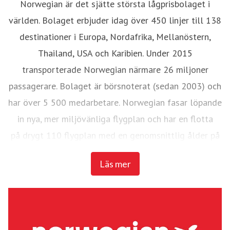
Norwegian är det sjätte största lågprisbolaget i
världen. Bolaget erbjuder idag över 450 linjer till 138
destinationer i Europa, Nordafrika, Mellanöstern,
Thailand, USA och Karibien. Under 2015
transporterade Norwegian närmare 26 miljoner
passagerare. Bolaget är börsnoterat (sedan 2003) och
har över 5 500 medarbetare. Norwegian fasar löpande
in nya, mer miljövänliga flygplan och har en flotta
på drygt 110 flygplan med en genomsnittlig ålder på
3,6 år.
Läs mer
De fyra senaste åren har Norwegian utnämnts till
Europas bästa lågprisflygbolag av SkyTrax World
Airline Awards och de två senaste åren även till