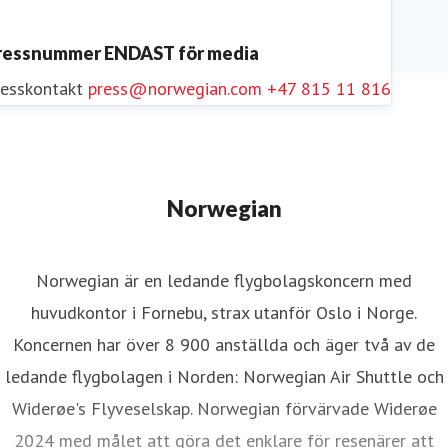
ressnummer ENDAST för media
resskontakt
press@norwegian.com
+47 815 11 816
Norwegian
Norwegian är en ledande flygbolagskoncern med
huvudkontor i Fornebu, strax utanför Oslo i Norge.
Koncernen har över 8 900 anställda och äger två av de
ledande flygbolagen i Norden: Norwegian Air Shuttle och
Widerøe's Flyveselskap. Norwegian förvärvade Widerøe
2024 med målet att göra det enklare för resenärer att