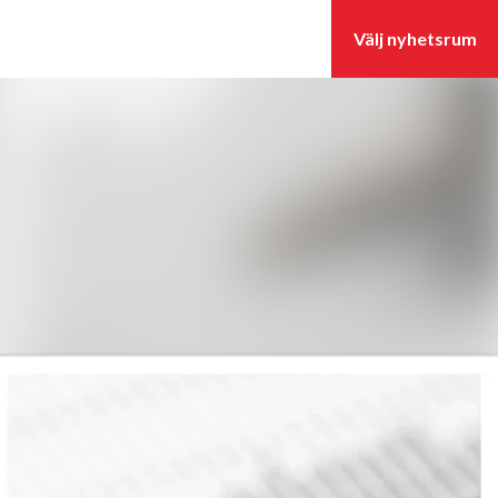
Sök i nyhetsrummet
Följ
Följer