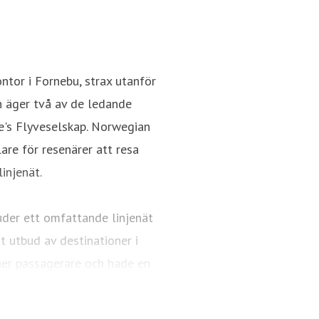
tor i Fornebu, strax utanför
h äger två av de ledande
e's Flyveselskap. Norwegian
re för resenärer att resa
injenät.
uder ett omfattande linjenät
 utbud av destinationer i
er passagerare och hade en
AX 8-plan.