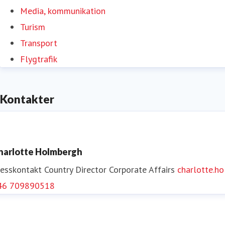
Media, kommunikation
Turism
Transport
Flygtrafik
Kontakter
harlotte Holmbergh
resskontakt
Country Director Corporate Affairs
charlotte.
46 709890518