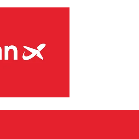
ndinaviens största regionala
rafikerar primärt flygplatser
örutom kommersiella linjer,
er 2025 hade flygbolaget 4,1
 48 är Bombardier Dash 8-plan
levererar marktjänster på 41
inuerligt för att minska sina
 produktion och användning av
gian vill bli ett hållbart val
av flygbranschen.