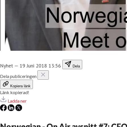
Nyhet
—
19 Juni 2018 13:56
Dela
Dela publiceringen
Kopiera länk
Länk kopierad!
Ladda ner
Norwegian - On Air avsnitt #7: CFO