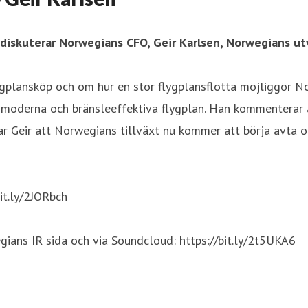
diskuterar Norwegians CFO, Geir Karlsen, Norwegians utve
ygplansköp och om hur en stor flygplansflotta möjliggör No
ga moderna och bränsleeffektiva flygplan. Han kommenterar
arar Geir att Norwegians tillväxt nu kommer att börja avta o
it.ly/2JORbch
egians IR sida och via Soundcloud: https://bit.ly/2t5UKA6