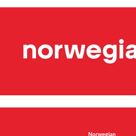
Widerøe's Flyveselskap, Norges äldsta flygbolag, är Ska
flygbolag. Flygbolaget har över 3 700 anställda. Widerøe t
med korta landningsbanor regionalt i Norge och flyger f
även flera statliga kontraktslinjer med trafikplikt. Und
miljoner passagerare och en flotta på 51 flygplan, varav
och tre Embraer E190-E2-plan. Widerøe Ground Handling 
flygplatser i Norge.
Hållbarhet har högsta prioritet och koncernen arbetar kont
CO2-utsläpp. Bland de många initiativen är investering i
fossilfritt flygbränsle (SAF) den största satsningen. Norwe
för passagerarna och bidra till omställningen 
Norwegian