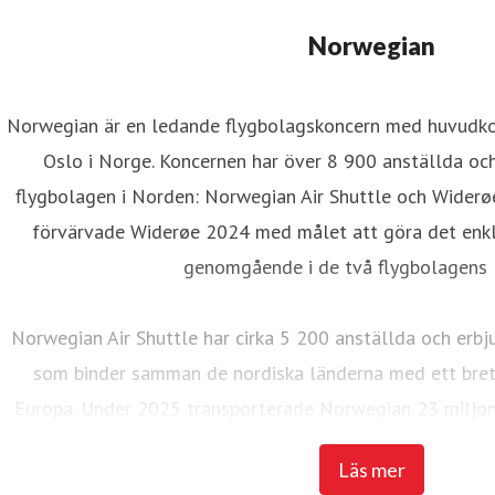
Norwegian
Norwegian är en ledande flygbolagskoncern med huvudkon
Oslo i Norge. Koncernen har över 8 900 anställda oc
flygbolagen i Norden: Norwegian Air Shuttle och Widerø
förvärvade Widerøe 2024 med målet att göra det enkla
genomgående i de två flygbolagens l
Norwegian Air Shuttle har cirka 5 200 anställda och erbj
som binder samman de nordiska länderna med ett brett
Europa. Under 2025 transporterade Norwegian 23 miljon
flotta på 95 Boeing 737-800 och 737 M
Läs mer