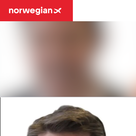
Senaste nyheterna
Nyhetsarkiv
Mediearkiv
Event
Kontakt