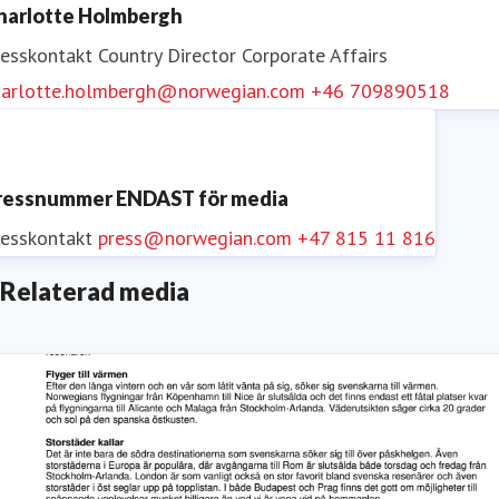
harlotte Holmbergh
resskontakt
Country Director Corporate Affairs
harlotte.holmbergh@norwegian.com
+46 709890518
ressnummer ENDAST för media
resskontakt
press@norwegian.com
+47 815 11 816
Relaterad media