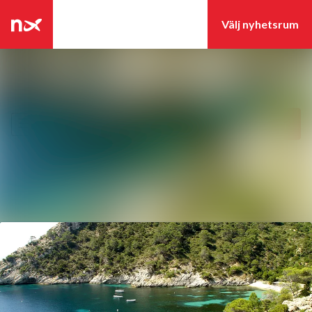
Senaste nyheterna
Nyhetsarkiv
Sök i nyhetsrumm
Följ
Följer
Mediearkiv
Event
Kontakt