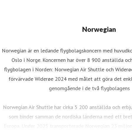
Norwegian
Norwegian är en ledande flygbolagskoncern med huvudkon
Oslo i Norge. Koncernen har över 8 900 anställda oc
flygbolagen i Norden: Norwegian Air Shuttle och Widerø
förvärvade Widerøe 2024 med målet att göra det enkla
genomgående i de två flygbolagens l
Norwegian Air Shuttle har cirka 5 200 anställda och erbj
som binder samman de nordiska länderna med ett brett
Europa. Under 2025 transporterade Norwegian 23 miljon