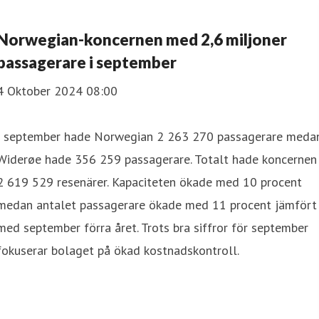
ion
Kvartalsrapporter
Norwegian-koncernen med 2,6 miljoner
passagerare i september
4 Oktober 2024 08:00
I september hade Norwegian 2 263 270 passagerare meda
Widerøe hade 356 259 passagerare. Totalt hade koncernen
2 619 529 resenärer. Kapaciteten ökade med 10 procent
medan antalet passagerare ökade med 11 procent jämfört
med september förra året. Trots bra siffror för september
fokuserar bolaget på ökad kostnadskontroll.