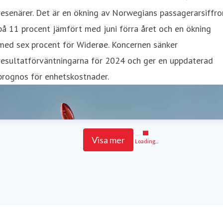
resenärer. Det är en ökning av Norwegians passagerarsiffro
på 11 procent jämfört med juni förra året och en ökning
med sex procent för Widerøe. Koncernen sänker
resultatförväntningarna för 2024 och ger en uppdaterad
prognos för enhetskostnader.
Visa mer
Loading...