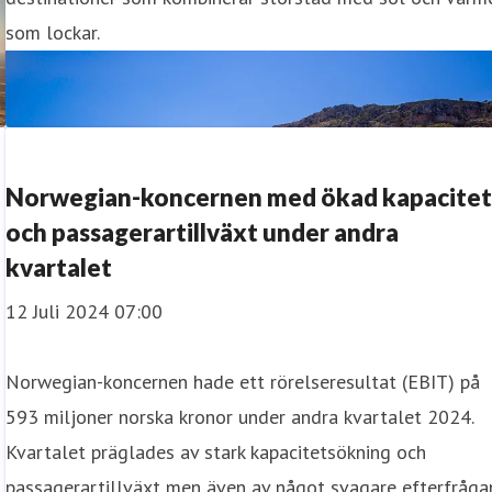
som lockar.
Norwegian-koncernen med ökad kapacite
och passagerartillväxt under andra
kvartalet
12 Juli 2024 07:00
Norwegian-koncernen hade ett rörelseresultat (EBIT) på
593 miljoner norska kronor under andra kvartalet 2024.
Kvartalet präglades av stark kapacitetsökning och
passagerartillväxt men även av något svagare efterfråga