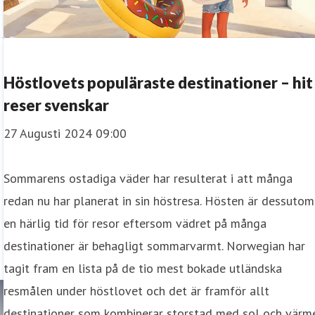
Höstlovets populäraste destinationer – hit
reser svenskar
27 Augusti 2024 09:00
Sommarens ostadiga väder har resulterat i att många
redan nu har planerat in sin höstresa. Hösten är dessutom
en härlig tid för resor eftersom vädret på många
destinationer är behagligt sommarvarmt. Norwegian har
tagit fram en lista på de tio mest bokade utländska
resmålen under höstlovet och det är framför allt
destinationer som kombinerar storstad med sol och värm