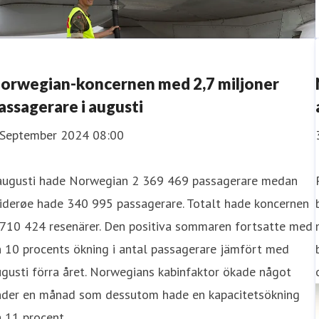
orwegian-koncernen med 2,7 miljoner
assagerare i augusti
 September 2024 08:00
 augusti hade Norwegian 2 369 469 passagerare medan
iderøe hade 340 995 passagerare. Totalt hade koncernen
 710 424 resenärer. Den positiva sommaren fortsatte med
 10 procents ökning i antal passagerare jämfört med
gusti förra året. Norwegians kabinfaktor ökade något
nder en månad som dessutom hade en kapacitetsökning
 11 procent.