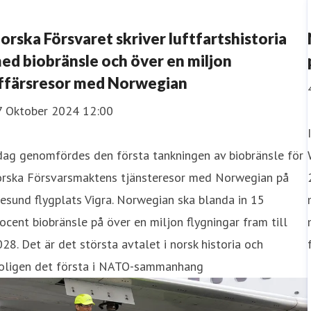
eter
Finansiell informat
orska Försvaret skriver luftfartshistoria
ed biobränsle och över en miljon
ffärsresor med Norwegian
7 Oktober 2024 12:00
dag genomfördes den första tankningen av biobränsle för
orska Försvarsmaktens tjänsteresor med Norwegian på
esund flygplats Vigra. Norwegian ska blanda in 15
ocent biobränsle på över en miljon flygningar fram till
28. Det är det största avtalet i norsk historia och
roligen det första i NATO-sammanhang