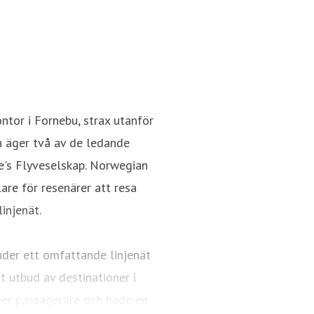
tor i Fornebu, strax utanför
h äger två av de ledande
e's Flyveselskap. Norwegian
re för resenärer att resa
injenät.
uder ett omfattande linjenät
 utbud av destinationer i
er passagerare och hade en