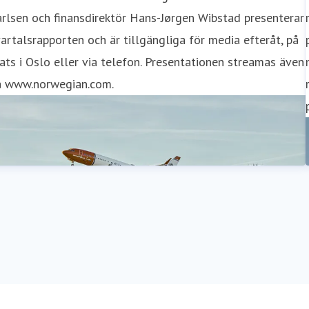
rlsen och finansdirektör Hans-Jørgen Wibstad presenterar
artalsrapporten och är tillgängliga för media efteråt, på
ats i Oslo eller via telefon. Presentationen streamas även
å www.norwegian.com.