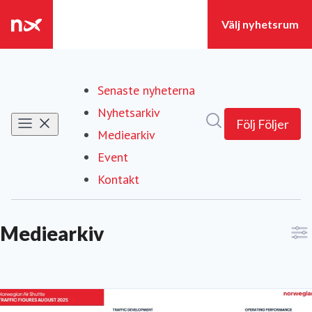
Senaste nyheterna
Nyhetsarkiv
Sök i nyhetsrumm
Följ
Följer
Mediearkiv
(current)
Event
Kontakt
Mediearkiv