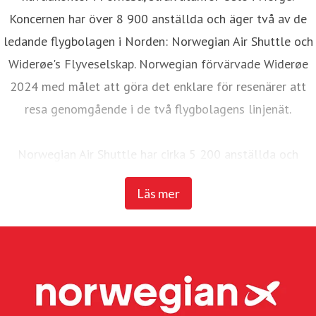
Koncernen har över 8 900 anställda och äger två av de
ledande flygbolagen i Norden: Norwegian Air Shuttle och
Widerøe's Flyveselskap. Norwegian förvärvade Widerøe
2024 med målet att göra det enklare för resenärer att
resa genomgående i de två flygbolagens linjenät.
Norwegian Air Shuttle har cirka 5 200 anställda och
erbjuder ett omfattande linjenät som binder samman de
Läs mer
nordiska länderna med ett brett utbud av destinationer i
Europa. Under 2025 transporterade Norwegian 23
miljoner passagerare och hade en flotta på 95 Boeing
737-800 och 737 MAX 8-plan.
Widerøe's Flyveselskap, Norges äldsta flygbolag, är