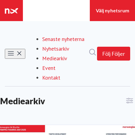
Senaste nyheterna
Nyhetsarkiv
Sök i nyhetsrumm
Följ
Följer
Mediearkiv
(current)
Event
Kontakt
Mediearkiv