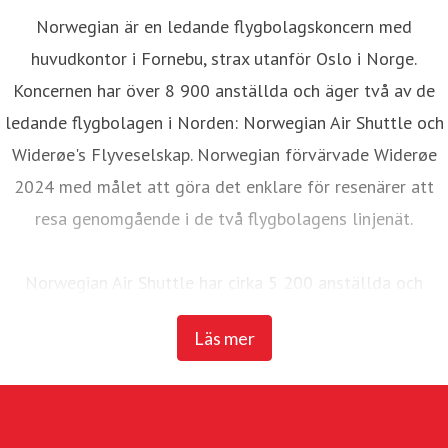
Norwegian är en ledande flygbolagskoncern med
huvudkontor i Fornebu, strax utanför Oslo i Norge.
Koncernen har över 8 900 anställda och äger två av de
ledande flygbolagen i Norden: Norwegian Air Shuttle och
Widerøe's Flyveselskap. Norwegian förvärvade Widerøe
2024 med målet att göra det enklare för resenärer att
resa genomgående i de två flygbolagens linjenät.
Norwegian Air Shuttle har cirka 5 200 anställda och
erbjuder ett omfattande linjenät som binder samman de
Läs mer
nordiska länderna med ett brett utbud av destinationer i
Europa. Under 2025 transporterade Norwegian 23
miljoner passagerare och hade en flotta på 95 Boeing
737-800 och 737 MAX 8-plan.