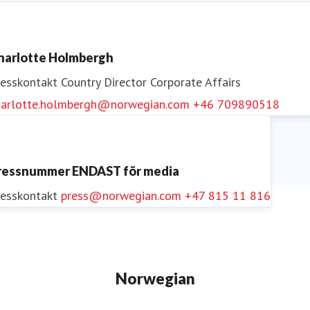
harlotte Holmbergh
resskontakt
Country Director Corporate Affairs
harlotte.holmbergh@norwegian.com
+46 709890518
ressnummer ENDAST för media
resskontakt
press@norwegian.com
+47 815 11 816
Norwegian