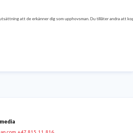
tsättning att de erkänner dig som upphovsman. Du tillåter andra att kopi
 media
an.com
+47 815 11 816