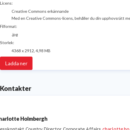
go to media item
Licens:
Creative Commons erkännande
Med en Creative Commons-licens, behåller du din upphovsrätt men t
Filformat:
.jpg
Storlek:
4368 x 2912, 4,98 MB
Ladda ner
Kontakter
harlotte Holmbergh
resskontakt
Country Director Corporate Affairs
charlotte.