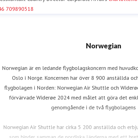
46 709890518
Norwegian
Norwegian är en ledande flygbolagskoncern med huvudkon
Oslo i Norge. Koncernen har över 8 900 anställda oc
flygbolagen i Norden: Norwegian Air Shuttle och Widerø
förvärvade Widerøe 2024 med målet att göra det enkla
genomgående i de två flygbolagens l
Norwegian Air Shuttle har cirka 5 200 anställda och erbj
som binder samman de nordiska länderna med ett brett