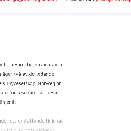
tor i Fornebu, strax utanför
h äger två av de ledande
e's Flyveselskap. Norwegian
re för resenärer att resa
injenät.
uder ett omfattande linjenät
 utbud av destinationer i