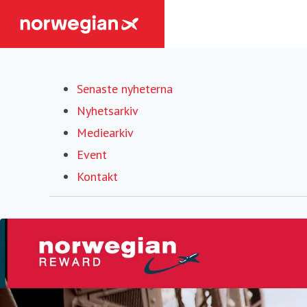
Senaste nyheterna
Nyhetsarkiv
Mediearkiv
Event
Kontakt