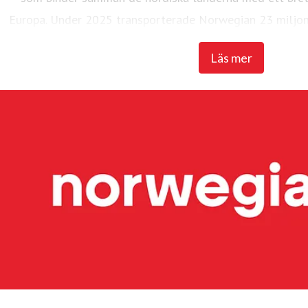
Europa. Under 2025 transporterade Norwegian 23 miljon
flotta på 95 Boeing 737-800 och 737 M
Läs mer
Widerøe's Flyveselskap, Norges äldsta flygbolag, är Ska
flygbolag. Flygbolaget har över 3 700 anställda. Widerøe t
med korta landningsbanor regionalt i Norge och flyger f
även flera statliga kontraktslinjer med trafikplikt. Und
miljoner passagerare och en flotta på 51 flygplan, varav
och tre Embraer E190-E2-plan. Widerøe Ground Handling 
flygplatser i Norge.
Hållbarhet har högsta prioritet och koncernen arbetar kont
CO2-utsläpp. Bland de många initiativen är investering i
fossilfritt flygbränsle (SAF) den största satsningen. Norwe