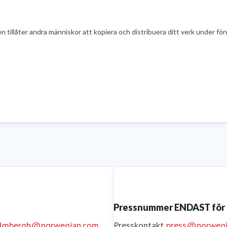
illåter andra människor att kopiera och distribuera ditt verk under föru
Pressnummer ENDAST för
holmbergh@norwegian.com
Presskontakt
press@norwegi