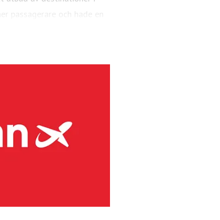
er passagerare och hade en
AX 8-plan.
ndinaviens största regionala
rafikerar primärt flygplatser
örutom kommersiella linjer,
er 2025 hade flygbolaget 4,1
 48 är Bombardier Dash 8-plan
levererar marktjänster på 41
inuerligt för att minska sina
 produktion och användning av
gian vill bli ett hållbart val