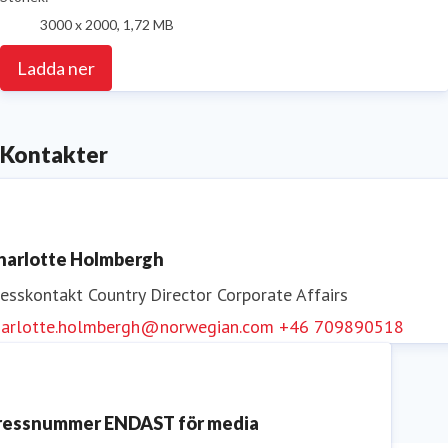
3000 x 2000, 1,72 MB
Ladda ner
Kontakter
harlotte Holmbergh
resskontakt
Country Director Corporate Affairs
harlotte.holmbergh@norwegian.com
+46 709890518
ressnummer ENDAST för media