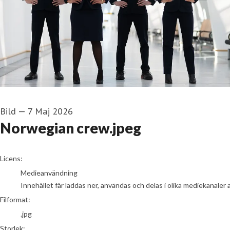
Bild
—
7 Maj 2026
Norwegian crew.jpeg
go to media item
Licens:
Medieanvändning
Innehållet får laddas ner, användas och delas i olika mediekanaler 
Filformat:
.jpg
Storlek: