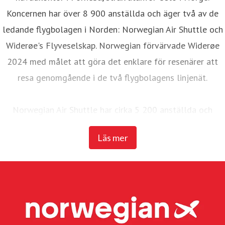
Koncernen har över 8 900 anställda och äger två av de
ledande flygbolagen i Norden: Norwegian Air Shuttle och
Widerøe's Flyveselskap. Norwegian förvärvade Widerøe
2024 med målet att göra det enklare för resenärer att
resa genomgående i de två flygbolagens linjenät.
Norwegian Air Shuttle har cirka 5 200 anställda och
erbjuder ett omfattande linjenät som binder samman de
Läs mer
nordiska länderna med ett brett utbud av destinationer i
Europa. Under 2025 transporterade Norwegian 23
miljoner passagerare och hade en flotta på 95 Boeing
737-800 och 737 MAX 8-plan.
Widerøe's Flyveselskap, Norges äldsta flygbolag, är