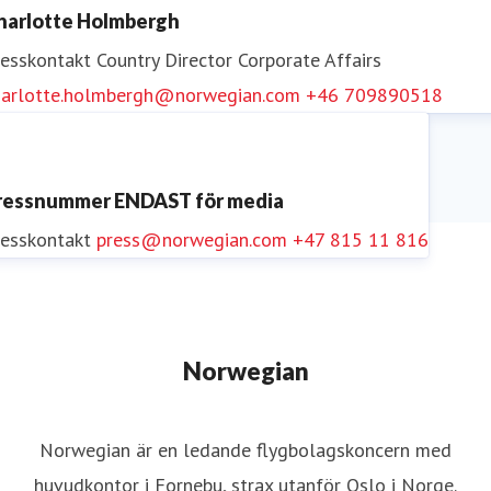
harlotte Holmbergh
resskontakt
Country Director Corporate Affairs
harlotte.holmbergh@norwegian.com
+46 709890518
ressnummer ENDAST för media
resskontakt
press@norwegian.com
+47 815 11 816
Norwegian
Norwegian är en ledande flygbolagskoncern med
huvudkontor i Fornebu, strax utanför Oslo i Norge.