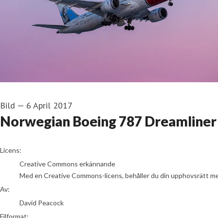
Bild
—
6 April 2017
Norwegian Boeing 787 Dreamliner
David Peacock
Licens:
Creative Commons erkännande
Med en Creative Commons-licens, behåller du din upphovsrätt men t
Av:
David Peacock
Filformat: