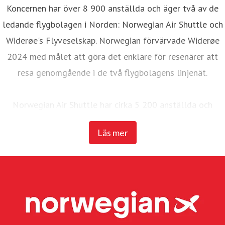
Koncernen har över 8 900 anställda och äger två av de
ledande flygbolagen i Norden: Norwegian Air Shuttle och
Widerøe's Flyveselskap. Norwegian förvärvade Widerøe
2024 med målet att göra det enklare för resenärer att
resa genomgående i de två flygbolagens linjenät.
Norwegian Air Shuttle har cirka 5 200 anställda och
erbjuder ett omfattande linjenät som binder samman de
Läs mer
nordiska länderna med ett brett utbud av destinationer i
Europa. Under 2025 transporterade Norwegian 23
miljoner passagerare och hade en flotta på 95 Boeing
737-800 och 737 MAX 8-plan.
Widerøe's Flyveselskap, Norges äldsta flygbolag, är