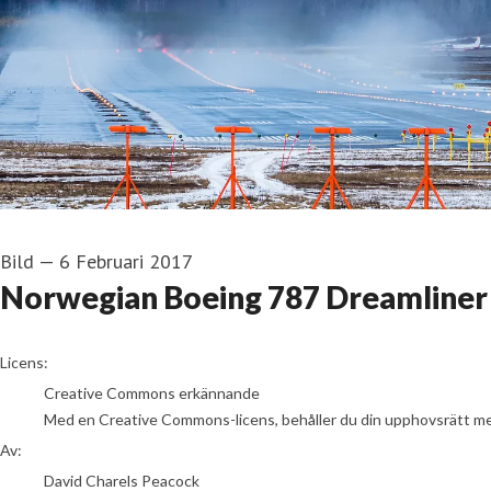
Bild
—
6 Februari 2017
Norwegian Boeing 787 Dreamliner
David Charels Peacock
Licens:
Creative Commons erkännande
Med en Creative Commons-licens, behåller du din upphovsrätt men t
Av:
David Charels Peacock