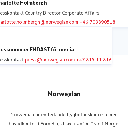
harlotte Holmbergh
resskontakt
Country Director Corporate Affairs
harlotte.holmbergh@norwegian.com
+46 709890518
ressnummer ENDAST för media
resskontakt
press@norwegian.com
+47 815 11 816
Norwegian
Norwegian är en ledande flygbolagskoncern med
huvudkontor i Fornebu, strax utanför Oslo i Norge.