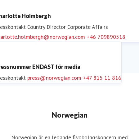
harlotte Holmbergh
resskontakt
Country Director Corporate Affairs
harlotte.holmbergh@norwegian.com
+46 709890518
ressnummer ENDAST för media
resskontakt
press@norwegian.com
+47 815 11 816
Norwegian
Norwegian är en ledande flygbolagskoncern med