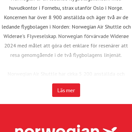
huvudkontor i Fornebu, strax utanför Oslo i Norge.
Koncernen har över 8 900 anställda och äger två av de
ledande flygbolagen i Norden: Norwegian Air Shuttle och
Widerøe's Flyveselskap. Norwegian förvärvade Widerøe
2024 med målet att göra det enklare för resenärer att
resa genomgående i de två flygbolagens linjenät.
Norwegian Air Shuttle har cirka 5 200 anställda och
erbjuder ett omfattande linjenät som binder samman de
Läs mer
nordiska länderna med ett brett utbud av destinationer i
Europa. Under 2025 transporterade Norwegian 23
miljoner passagerare och hade en flotta på 95 Boeing
737-800 och 737 MAX 8-plan.