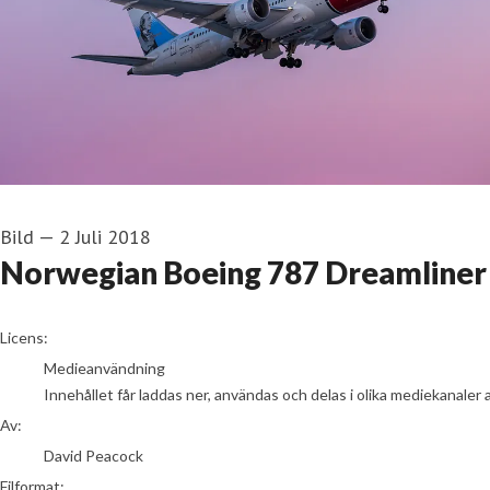
Bild
—
2 Juli 2018
Norwegian Boeing 787 Dreamliner
David Peacock
Licens:
Medieanvändning
Innehållet får laddas ner, användas och delas i olika mediekanaler 
Av:
David Peacock
Filformat: