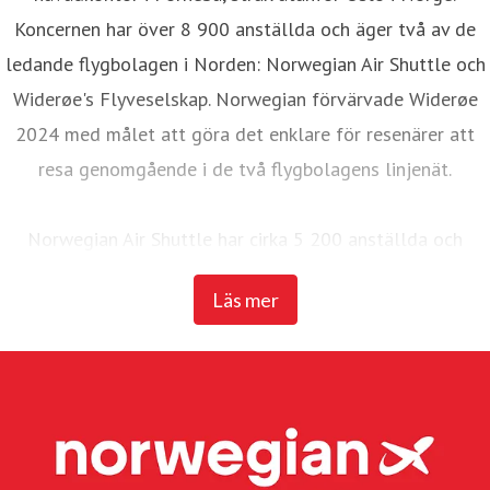
Koncernen har över 8 900 anställda och äger två av de
ledande flygbolagen i Norden: Norwegian Air Shuttle och
Widerøe's Flyveselskap. Norwegian förvärvade Widerøe
2024 med målet att göra det enklare för resenärer att
resa genomgående i de två flygbolagens linjenät.
Norwegian Air Shuttle har cirka 5 200 anställda och
erbjuder ett omfattande linjenät som binder samman de
Läs mer
nordiska länderna med ett brett utbud av destinationer i
Europa. Under 2025 transporterade Norwegian 23
miljoner passagerare och hade en flotta på 95 Boeing
737-800 och 737 MAX 8-plan.
Widerøe's Flyveselskap, Norges äldsta flygbolag, är