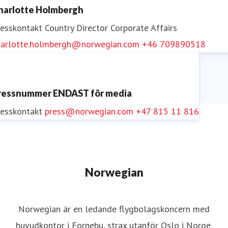
harlotte Holmbergh
resskontakt
Country Director Corporate Affairs
harlotte.holmbergh@norwegian.com
+46 709890518
ressnummer ENDAST för media
resskontakt
press@norwegian.com
+47 815 11 816
Norwegian
Norwegian är en ledande flygbolagskoncern med
huvudkontor i Fornebu, strax utanför Oslo i Norge.