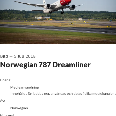
Bild
—
5 Juli 2018
Norwegian 787 Dreamliner
Norwegian
Licens:
Medieanvändning
Innehållet får laddas ner, användas och delas i olika mediekanaler 
Av:
Norwegian
Filformat: