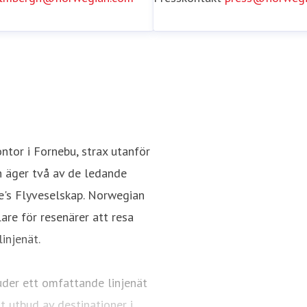
tor i Fornebu, strax utanför
h äger två av de ledande
e's Flyveselskap. Norwegian
re för resenärer att resa
injenät.
uder ett omfattande linjenät
 utbud av destinationer i