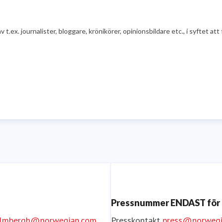
av t.ex. journalister, bloggare, krönikörer, opinionsbildare etc., i syfte
Pressnummer ENDAST för
holmbergh@norwegian.com
Presskontakt
press@norwegi