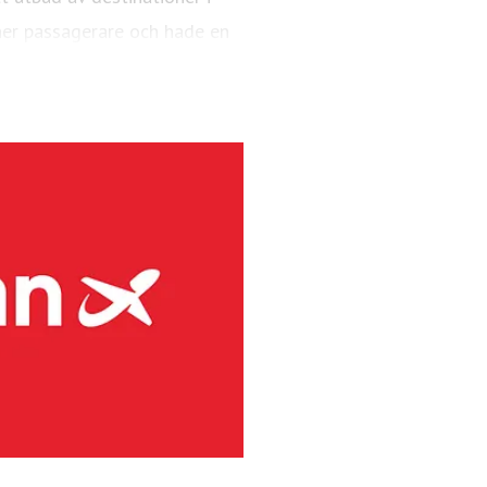
er passagerare och hade en
AX 8-plan.
ndinaviens största regionala
rafikerar primärt flygplatser
örutom kommersiella linjer,
er 2025 hade flygbolaget 4,1
 48 är Bombardier Dash 8-plan
levererar marktjänster på 41
inuerligt för att minska sina
 produktion och användning av
gian vill bli ett hållbart val