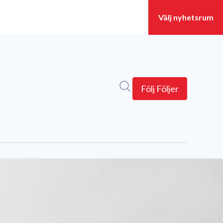
Sök i nyhetsrummet
Följ
Följer