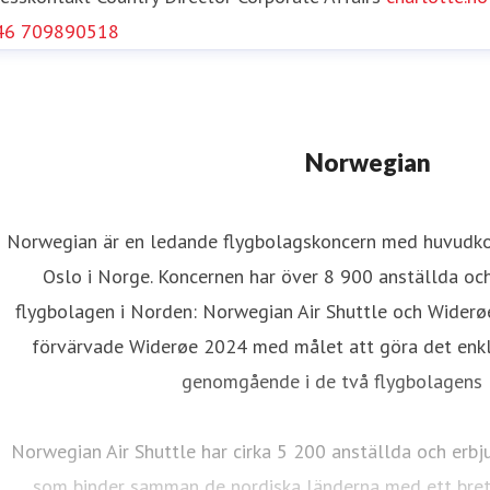
46 709890518
Norwegian
Norwegian är en ledande flygbolagskoncern med huvudkon
Oslo i Norge. Koncernen har över 8 900 anställda oc
flygbolagen i Norden: Norwegian Air Shuttle och Widerø
förvärvade Widerøe 2024 med målet att göra det enkla
genomgående i de två flygbolagens l
Norwegian Air Shuttle har cirka 5 200 anställda och erbj
som binder samman de nordiska länderna med ett brett