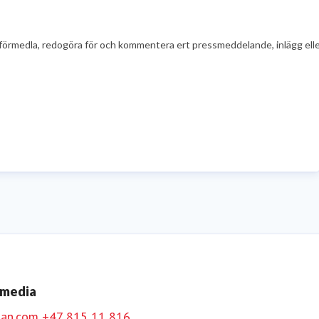
t att förmedla, redogöra för och kommentera ert pressmeddelande, inlägg el
 media
an.com
+47 815 11 816