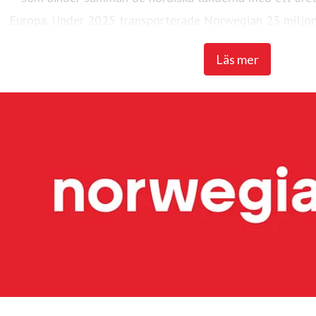
Europa. Under 2025 transporterade Norwegian 23 miljon
flotta på 95 Boeing 737-800 och 737 M
Läs mer
Widerøe's Flyveselskap, Norges äldsta flygbolag, är Ska
flygbolag. Flygbolaget har över 3 700 anställda. Widerøe t
med korta landningsbanor regionalt i Norge och flyger f
även flera statliga kontraktslinjer med trafikplikt. Und
miljoner passagerare och en flotta på 51 flygplan, varav
och tre Embraer E190-E2-plan. Widerøe Ground Handling 
flygplatser i Norge.
Hållbarhet har högsta prioritet och koncernen arbetar kont
CO2-utsläpp. Bland de många initiativen är investering i
fossilfritt flygbränsle (SAF) den största satsningen. Norwe