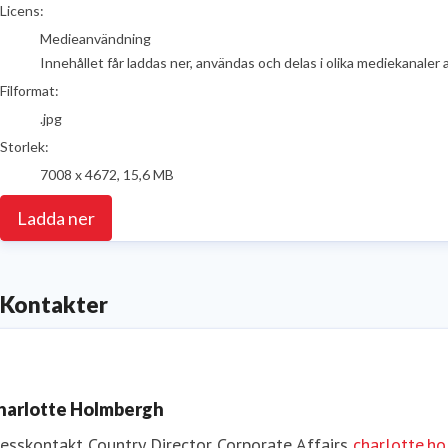
go to media item
Licens:
Medieanvändning
Innehållet får laddas ner, användas och delas i olika mediekanaler 
Filformat:
.jpg
Storlek:
7008 x 4672, 15,6 MB
Ladda ner
Kontakter
harlotte Holmbergh
resskontakt
Country Director Corporate Affairs
charlotte.