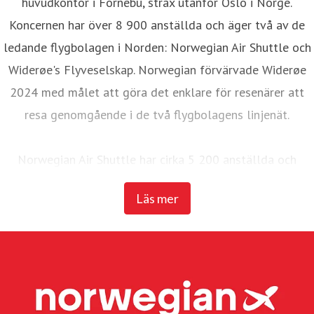
huvudkontor i Fornebu, strax utanför Oslo i Norge.
Koncernen har över 8 900 anställda och äger två av de
ledande flygbolagen i Norden: Norwegian Air Shuttle och
Widerøe's Flyveselskap. Norwegian förvärvade Widerøe
2024 med målet att göra det enklare för resenärer att
resa genomgående i de två flygbolagens linjenät.
Norwegian Air Shuttle har cirka 5 200 anställda och
erbjuder ett omfattande linjenät som binder samman de
Läs mer
nordiska länderna med ett brett utbud av destinationer i
Europa. Under 2025 transporterade Norwegian 23
miljoner passagerare och hade en flotta på 95 Boeing
737-800 och 737 MAX 8-plan.