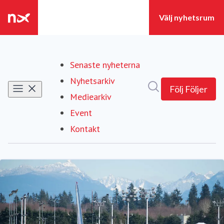
Senaste nyheterna
Nyhetsarkiv
Sök i nyhetsrumm
Följ
Följer
Mediearkiv
Event
Kontakt