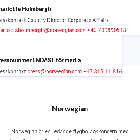
harlotte Holmbergh
resskontakt
Country Director Corporate Affairs
harlotte.holmbergh@norwegian.com
+46 709890518
ressnummer ENDAST för media
resskontakt
press@norwegian.com
+47 815 11 816
Norwegian
Norwegian är en ledande flygbolagskoncern med