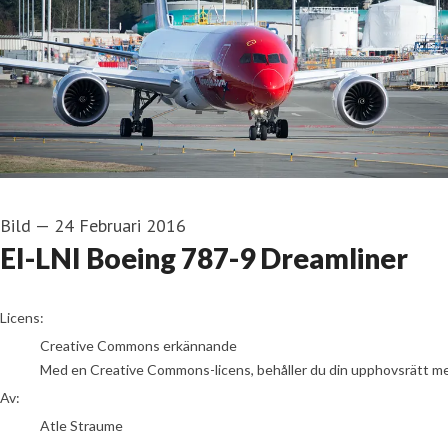
Bild
—
24 Februari 2016
EI-LNI Boeing 787-9 Dreamliner
Atle Straume
Licens:
Creative Commons erkännande
Med en Creative Commons-licens, behåller du din upphovsrätt men t
Av:
Atle Straume