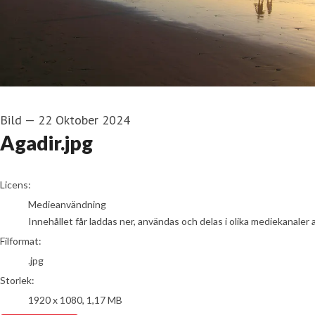
Bild
—
22 Oktober 2024
Agadir.jpg
go to media item
Licens:
Medieanvändning
Innehållet får laddas ner, användas och delas i olika mediekanaler 
Filformat:
.jpg
Storlek:
1920 x 1080, 1,17 MB