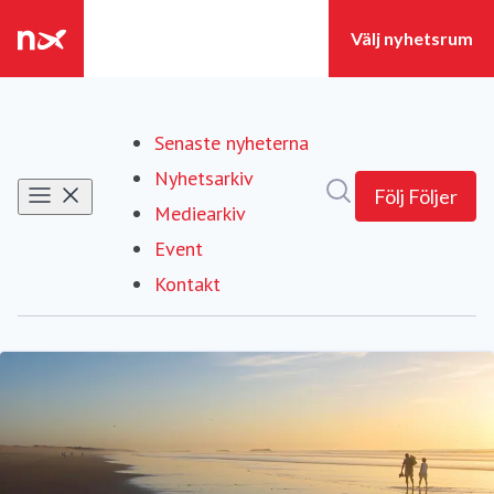
Senaste nyheterna
Nyhetsarkiv
Sök i nyhetsrumm
Följ
Följer
Mediearkiv
Event
Kontakt