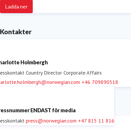
Ladda ner
Kontakter
harlotte Holmbergh
resskontakt
Country Director Corporate Affairs
harlotte.holmbergh@norwegian.com
+46 709890518
ressnummer ENDAST för media
resskontakt
press@norwegian.com
+47 815 11 816