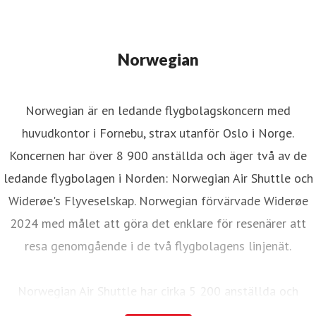
Norwegian
Norwegian är en ledande flygbolagskoncern med
huvudkontor i Fornebu, strax utanför Oslo i Norge.
Koncernen har över 8 900 anställda och äger två av de
ledande flygbolagen i Norden: Norwegian Air Shuttle och
Widerøe's Flyveselskap. Norwegian förvärvade Widerøe
2024 med målet att göra det enklare för resenärer att
resa genomgående i de två flygbolagens linjenät.
Norwegian Air Shuttle har cirka 5 200 anställda och
erbjuder ett omfattande linjenät som binder samman de