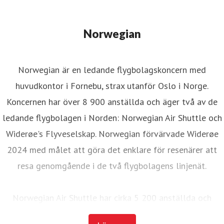
Norwegian
Norwegian är en ledande flygbolagskoncern med
huvudkontor i Fornebu, strax utanför Oslo i Norge.
Koncernen har över 8 900 anställda och äger två av de
ledande flygbolagen i Norden: Norwegian Air Shuttle och
Widerøe's Flyveselskap. Norwegian förvärvade Widerøe
2024 med målet att göra det enklare för resenärer att
resa genomgående i de två flygbolagens linjenät.
Norwegian Air Shuttle har cirka 5 200 anställda och
erbjuder ett omfattande linjenät som binder samman de