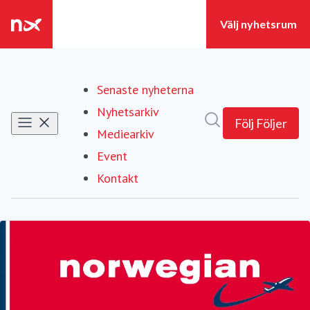
Senaste nyheterna
Nyhetsarkiv
Sök i nyhetsrumm
Följ
Följer
Mediearkiv
Event
Kontakt