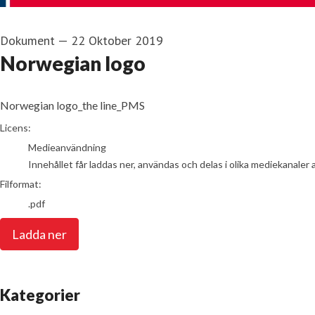
Dokument
—
22 Oktober 2019
Norwegian logo
Norwegian logo_the line_PMS
go to media item
Licens:
Medieanvändning
Innehållet får laddas ner, användas och delas i olika mediekanaler 
Filformat:
.pdf
Ladda ner
Kategorier