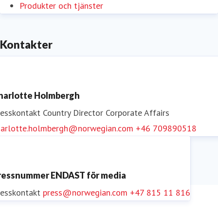
Produkter och tjänster
Kontakter
harlotte Holmbergh
resskontakt
Country Director Corporate Affairs
harlotte.holmbergh@norwegian.com
+46 709890518
ressnummer ENDAST för media
resskontakt
press@norwegian.com
+47 815 11 816